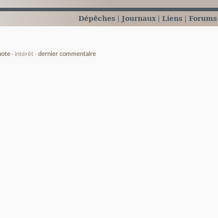
Dépêches
Journaux
Liens
Forums
note
intérêt
dernier commentaire
e