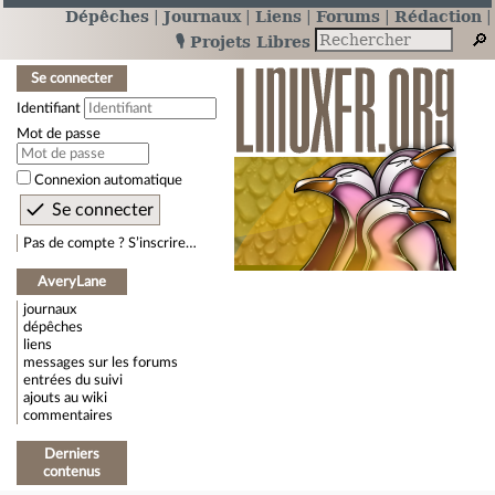
Dépêches
Journaux
Liens
Forums
Rédaction
🎙️ Projets Libres
Se connecter
Identifiant
Mot de passe
Connexion automatique
Pas de compte ? S’inscrire…
AveryLane
journaux
dépêches
liens
messages sur les forums
entrées du suivi
ajouts au wiki
commentaires
Derniers
contenus