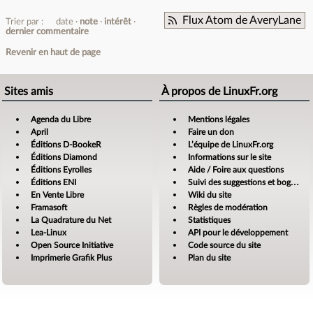
Flux Atom de AveryLane
Trier par :
date
note
intérêt
dernier commentaire
Revenir en haut de page
Sites amis
À propos de LinuxFr.org
Agenda du Libre
Mentions légales
April
Faire un don
Éditions D-BookeR
L’équipe de LinuxFr.org
Éditions Diamond
Informations sur le site
Éditions Eyrolles
Aide / Foire aux questions
Éditions ENI
Suivi des suggestions et bogues
En Vente Libre
Wiki du site
Framasoft
Règles de modération
La Quadrature du Net
Statistiques
Lea-Linux
API pour le développement
Open Source Initiative
Code source du site
Imprimerie Grafik Plus
Plan du site