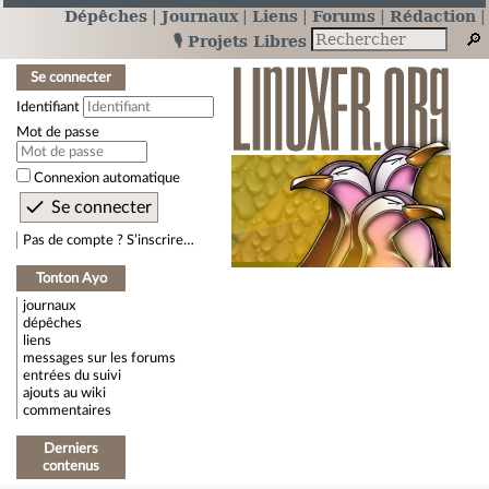
Dépêches
Journaux
Liens
Forums
Rédaction
🎙️ Projets Libres
Se connecter
Identifiant
Mot de passe
Connexion automatique
Pas de compte ? S’inscrire…
Tonton Ayo
journaux
dépêches
liens
messages sur les forums
entrées du suivi
ajouts au wiki
commentaires
Derniers
contenus