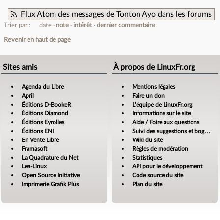
Flux Atom des messages de Tonton Ayo dans les forums
Trier par :
date
note
intérêt
dernier commentaire
Revenir en haut de page
Sites amis
À propos de LinuxFr.org
Agenda du Libre
Mentions légales
April
Faire un don
Éditions D-BookeR
L’équipe de LinuxFr.org
Éditions Diamond
Informations sur le site
Éditions Eyrolles
Aide / Foire aux questions
Éditions ENI
Suivi des suggestions et bogues
En Vente Libre
Wiki du site
Framasoft
Règles de modération
La Quadrature du Net
Statistiques
Lea-Linux
API pour le développement
Open Source Initiative
Code source du site
Imprimerie Grafik Plus
Plan du site