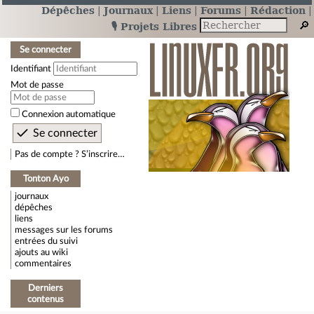
Dépêches
Journaux
Liens
Forums
Rédaction
🎙️ Projets Libres
Se connecter
Identifiant
Mot de passe
Connexion automatique
Pas de compte ? S’inscrire…
Tonton Ayo
journaux
dépêches
liens
messages sur les forums
entrées du suivi
ajouts au wiki
commentaires
Derniers
contenus