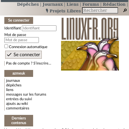
Dépêches
Journaux
Liens
Forums
Rédaction
🎙️ Projets Libres
Se connecter
Identifiant
Mot de passe
Connexion automatique
Pas de compte ? S’inscrire…
azmeuk
journaux
dépêches
liens
messages sur les forums
entrées du suivi
ajouts au wiki
commentaires
Derniers
contenus