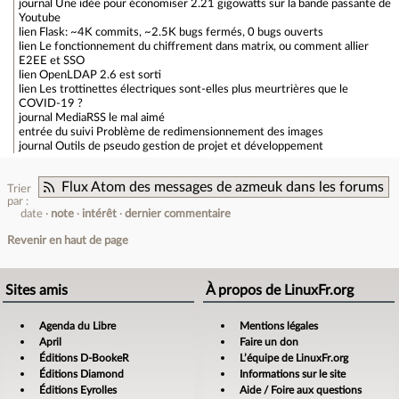
journal
Une idée pour économiser 2.21 gigowatts sur la bande passante de
Youtube
lien
Flask: ~4K commits, ~2.5K bugs fermés, 0 bugs ouverts
lien
Le fonctionnement du chiffrement dans matrix, ou comment allier
E2EE et SSO
lien
OpenLDAP 2.6 est sorti
lien
Les trottinettes électriques sont-elles plus meurtrières que le
COVID-19 ?
journal
MediaRSS le mal aimé
entrée du suivi
Problème de redimensionnement des images
journal
Outils de pseudo gestion de projet et développement
Flux Atom des messages de azmeuk dans les forums
Trier
par :
date
note
intérêt
dernier commentaire
Revenir en haut de page
Sites amis
À propos de LinuxFr.org
Agenda du Libre
Mentions légales
April
Faire un don
Éditions D-BookeR
L’équipe de LinuxFr.org
Éditions Diamond
Informations sur le site
Éditions Eyrolles
Aide / Foire aux questions