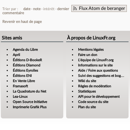
Flux Atom de beranger
Trier par :
date
note
intérêt
dernier
commentaire
Revenir en haut de page
Sites amis
À propos de LinuxFr.org
Agenda du Libre
Mentions légales
April
Faire un don
Éditions D-BookeR
L’équipe de LinuxFr.org
Éditions Diamond
Informations sur le site
Éditions Eyrolles
Aide / Foire aux questions
Éditions ENI
Suivi des suggestions et bogues
En Vente Libre
Wiki du site
Framasoft
Règles de modération
La Quadrature du Net
Statistiques
Lea-Linux
API pour le développement
Open Source Initiative
Code source du site
Imprimerie Grafik Plus
Plan du site