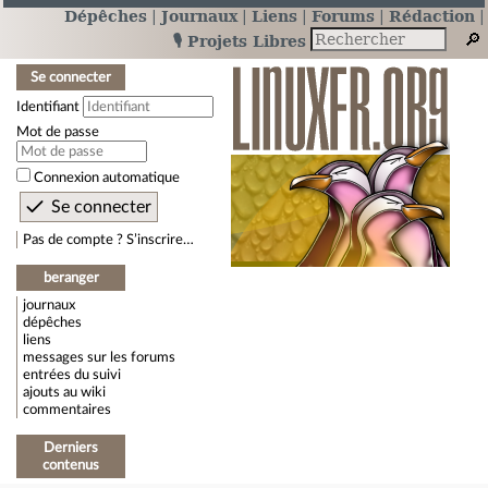
Dépêches
Journaux
Liens
Forums
Rédaction
🎙️ Projets Libres
Se connecter
Identifiant
Mot de passe
Connexion automatique
Pas de compte ? S’inscrire…
beranger
journaux
dépêches
liens
messages sur les forums
entrées du suivi
ajouts au wiki
commentaires
Derniers
contenus