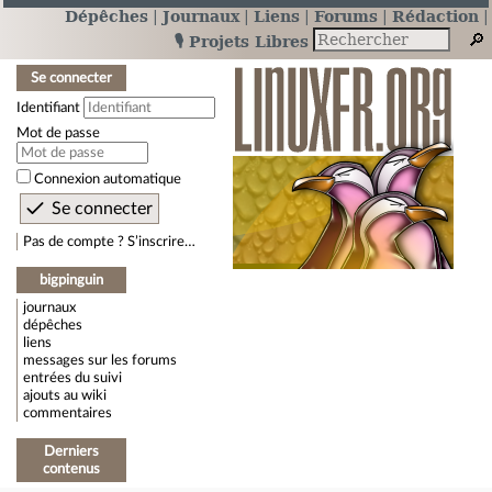
Dépêches
Journaux
Liens
Forums
Rédaction
🎙️ Projets Libres
Se connecter
Identifiant
Mot de passe
Connexion automatique
Pas de compte ? S’inscrire…
bigpinguin
journaux
dépêches
liens
messages sur les forums
entrées du suivi
ajouts au wiki
commentaires
Derniers
contenus