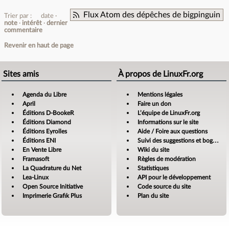
Flux Atom des dépêches de bigpinguin
Trier par :
date
note
intérêt
dernier
commentaire
Revenir en haut de page
Sites amis
À propos de LinuxFr.org
Agenda du Libre
Mentions légales
April
Faire un don
Éditions D-BookeR
L’équipe de LinuxFr.org
Éditions Diamond
Informations sur le site
Éditions Eyrolles
Aide / Foire aux questions
Éditions ENI
Suivi des suggestions et bogues
En Vente Libre
Wiki du site
Framasoft
Règles de modération
La Quadrature du Net
Statistiques
Lea-Linux
API pour le développement
Open Source Initiative
Code source du site
Imprimerie Grafik Plus
Plan du site