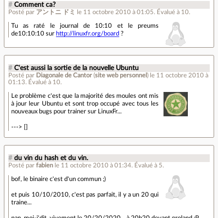
#
Comment ca?
Posté par
アントニ ドミ
le 11 octobre 2010 à 01:05
.
Évalué à
10
.
Tu as raté le journal de 10:10 et le preums
de10:10:10 sur
http://linuxfr.org/board
?
#
C'est aussi la sortie de la nouvelle Ubuntu
Posté par
Diagonale de Cantor
(
site web personnel
)
le 11 octobre 2010 à
01:13
.
Évalué à
10
.
Le problème c'est que la majorité des moules ont mis
à jour leur Ubuntu et sont trop occupé avec tous les
nouveaux bugs pour trainer sur LinuxFr...
---> []
#
du vin du hash et du vin.
Posté par
fabien
le 11 octobre 2010 à 01:34
.
Évalué à
5
.
bof, le binaire c'est d'un commun ;)
et puis 10/10/2010, c'est pas parfait, il y a un 20 qui
traine...
nan, moi-j'dit, vivement le 20/20/2020... à 20h20 devant groland :P