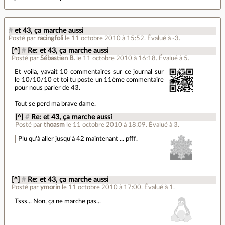
#
et 43, ça marche aussi
Posté par
racingfoli
le 11 octobre 2010 à 15:52
.
Évalué à
-3
.
[^]
#
Re: et 43, ça marche aussi
Posté par
Sébastien B.
le 11 octobre 2010 à 16:18
.
Évalué à
5
.
Et voila, yavait 10 commentaires sur ce journal sur
le 10/10/10 et toi tu poste un 11ème commentaire
pour nous parler de 43.
Tout se perd ma brave dame.
[^]
#
Re: et 43, ça marche aussi
Posté par
thoasm
le 11 octobre 2010 à 18:09
.
Évalué à
3
.
Plu qu'à aller jusqu'à 42 maintenant ... pfff.
[^]
#
Re: et 43, ça marche aussi
Posté par
ymorin
le 11 octobre 2010 à 17:00
.
Évalué à
1
.
Tsss... Non, ça ne marche pas...