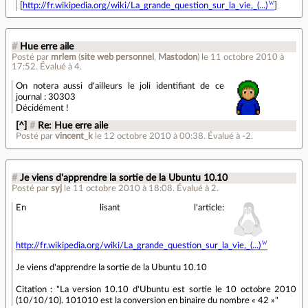
[
http://fr.wikipedia.org/wiki/La_grande_question_sur_la_vie,_(...)
]
#
Hue erre aile
Posté par
mrlem
(
site web personnel
,
Mastodon
)
le 11 octobre 2010 à
17:52
.
Évalué à
4
.
On notera aussi d'ailleurs le joli identifiant de ce
journal : 30303
Décidément !
[^]
#
Re: Hue erre aile
Posté par
vincent_k
le 12 octobre 2010 à 00:38
.
Évalué à
-2
.
#
Je viens d'apprendre la sortie de la Ubuntu 10.10
Posté par
syj
le 11 octobre 2010 à 18:08
.
Évalué à
2
.
En lisant l'article:
http://fr.wikipedia.org/wiki/La_grande_question_sur_la_vie,_(...)
Je viens d'apprendre la sortie de la Ubuntu 10.10
Citation : "La version 10.10 d'Ubuntu est sortie le 10 octobre 2010
(10/10/10). 101010 est la conversion en binaire du nombre « 42 »"