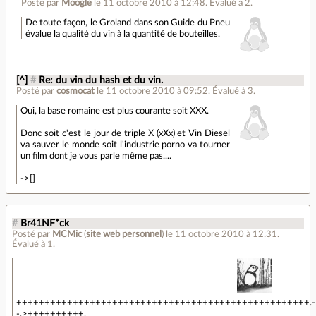
Posté par
Moogle
le 11 octobre 2010 à 12:48
.
Évalué à
2
.
De toute façon, le Groland dans son Guide du Pneu
évalue la qualité du vin à la quantité de bouteilles.
[^]
#
Re: du vin du hash et du vin.
Posté par
cosmocat
le 11 octobre 2010 à 09:52
.
Évalué à
3
.
Oui, la base romaine est plus courante soit XXX.
Donc soit c'est le jour de triple X (xXx) et Vin Diesel
va sauver le monde soit l'industrie porno va tourner
un film dont je vous parle même pas....
->[]
#
Br41NF*ck
Posté par
MCMic
(
site web personnel
)
le 11 octobre 2010 à 12:31
.
Évalué à
1
.
++++++++++++++++++++++++++++++++++++++++++++++++++++.-
-.>++++++++++.