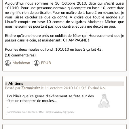
Aujourd'hui nous sommes le 10 Octobre 2010, date qui s'écrit aussi
101010. Pour une personne normale qui compte en base 10, cette date
ne signifie rien de particulier. Pour un maître de la base 2 en revanche... je
vous laisse calculer ce que ça donne. A croire que tout le monde sur
LinuxFr compte en base 10 comme de vulgaires Madames Michus que
nous ne sommes pourtant pas, que diantre, et cela me déçoit un peu.
Et dire qu'à une heure près on oubliait de fêter ça ! Heureusement que je
passais dans le coin, et maintenant : CHAMPAGNE !
Pour les deux moules du fond : 101010 en base 2 ça fait 42.
(
18 commentaires
).
Markdown
EPUB
#
Ah tiens
Posté par
Zarmakuizz
le 11 octobre 2010 à 01:02
.
Évalué à
6
.
J'oubliais que ce genre d'évènement se fête sur des
sites de rencontre de moules…
Commentaire sous licence LPRAB - http://sam.zoy.org/lprab/