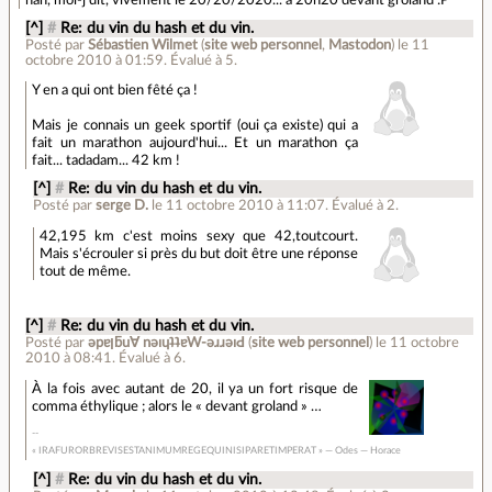
[^]
#
Re: du vin du hash et du vin.
Posté par
Sébastien Wilmet
(
site web personnel
,
Mastodon
)
le 11
octobre 2010 à 01:59
.
Évalué à
5
.
Y en a qui ont bien fêté ça !
Mais je connais un geek sportif (oui ça existe) qui a
fait un marathon aujourd'hui... Et un marathon ça
fait... tadadam... 42 km !
[^]
#
Re: du vin du hash et du vin.
Posté par
serge D.
le 11 octobre 2010 à 11:07
.
Évalué à
2
.
42,195 km c'est moins sexy que 42,toutcourt.
Mais s'écrouler si près du but doit être une réponse
tout de même.
[^]
#
Re: du vin du hash et du vin.
Posté par
ǝpɐןƃu∀ nǝıɥʇʇɐW-ǝɹɹǝıԀ
(
site web personnel
)
le 11 octobre
2010 à 08:41
.
Évalué à
6
.
À la fois avec autant de 20, il ya un fort risque de
comma éthylique ; alors le « devant groland » …
« IRAFURORBREVISESTANIMUMREGEQUINISIPARETIMPERAT » — Odes — Horace
[^]
#
Re: du vin du hash et du vin.