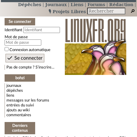
Dépêches
Journaux
Liens
Forums
Rédaction
🎙️ Projets Libres
Se connecter
Identifiant
Mot de passe
Connexion automatique
Pas de compte ? S’inscrire…
bohzi
journaux
dépêches
liens
messages sur les forums
entrées du suivi
ajouts au wiki
commentaires
Derniers
contenus