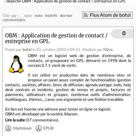
dépêche
OBM : Application de gestion de contact / entreprise en GPL
Flux Atom de bohzi
Trier par :
date
note
intérêt
dernier
commentaire
0
OBM : Application de gestion de contact /
entreprise en GPL
Posté par
bohzi
le 01 octobre 2003 à 09:41
.
Modéré par
Nÿco
.
OBM est un logiciel web de gestion d'entreprise, de
contacts, un groupware en GPL, démarré en 1998 dont la
version 0.7.1 vient de sortir.
Il est utilisé en production dans de nombreux sites et
propose un panel assez complet de fonctionnalités (gestion
contacts, sociétés, affaires, listes de diffusion, agenda partagé, todo, help
desk contrats et incidents, gestion de temps et projets, factures et
paiements, utilisateurs et groupes, nombreux outils d'administration,
multilangues, thèmes,...) avec une ergonomie et une finition travaillée.
En lien est fournie une adresse pour tester en ligne ce logiciel.
OBM est développé par la société Aliacom.
Lire la suite
(
37 commentaires
).
Markdown
EPUB