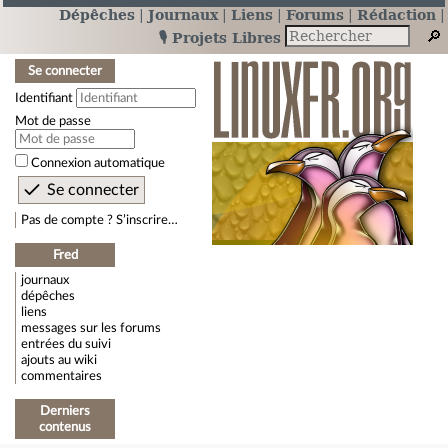
Dépêches
Journaux
Liens
Forums
Rédaction
🎙️ Projets Libres
Se connecter
Identifiant
Mot de passe
Connexion automatique
Pas de compte ? S’inscrire…
Fred
journaux
dépêches
liens
messages sur les forums
entrées du suivi
ajouts au wiki
commentaires
Derniers
contenus