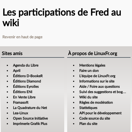
Les participations de Fred au
wiki
Revenir en haut de page
Sites amis
À propos de LinuxFr.org
Agenda du Libre
Mentions légales
April
Faire un don
Éditions D-BookeR
L’équipe de LinuxFr.org
Éditions Diamond
Informations sur le site
Éditions Eyrolles
Aide / Foire aux questions
Éditions ENI
Suivi des suggestions et bogues
En Vente Libre
Wiki du site
Framasoft
Règles de modération
La Quadrature du Net
Statistiques
Lea-Linux
API pour le développement
Open Source Initiative
Code source du site
Imprimerie Grafik Plus
Plan du site