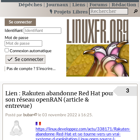
Dépêches
Journaux
Liens
Forums
Rédaction
🎙️ Projets Libres
Se connecter
Identifiant
Mot de passe
Connexion automatique
Pas de compte ? S’inscrire…
3
Lien
Rakuten abandonne Red Hat pour
son réseau openRAN (article &
entrevue)
Posté par
bubar🦥
le 03 novembre 2022 à 16:25
.
https://linux.developpez.com/actu/338171/Rakuten-
abandonne-Red-Hat-et-se-tourne-vers-un-vrai-
systeme-d-exploitation-Linux-open-source-l-