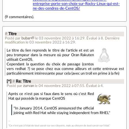
entreprise-porte-son-choix-sur-Rocky-Linux-qui-est-
ne-des-cendres-de-CentOS/
(
9 commentaires
).
#
Titre
Posté par
bubar🦥
le 03 novembre 2022 à 16:29
.
Évalué à
8
.
Dernière
modification le 03 novembre 2022 à 16:29.
Le titre du lien reprends le titre de l'article et est un
peu trompeur dans la mesure où pour Oran Rakuten
utilisait CentOS.
Cependant la question du choix de passage (centos
vers redhat ?) se pose chez eux comme ailleurs et cette entrevue est
particulièrement intéressante pour cela (avec un troll en prime à la fin)
[^]
#
Re: Titre
Posté par
zurvan
le 04 novembre 2022 à 07:55
.
Évalué à
4
.
Après ce n'est pas si faux dans le sens où c'est Red
Hat qui possède la marque CentOS
"In January 2014, CentOS announced the official
joining with Red Hat while staying independent from RHEL"
"Ce n'est pas à l'état de tout savoir sur ses citoyens, mais au citoyen de tout savoir sur l'état."