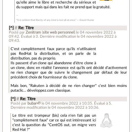
qu'elle aime le libre et recherche du sérieux et
du support mais qui dans les fait ne prend que la gratuité.
“It is seldom that liberty of any kind is lost all at once.” ― David Hume
[^]
#
Re: Titre
Posté par
Zenitram
(
site web personnel
)
le 04 novembre 2022 à
09:42
.
Évalué à
3
.
Dernière modification le 04 novembre 2022 à
09:43.
C'est complètement faux parce qu'ils n'utilisaient
pas RedHat la distribution, et on parle de la
distribution, pas du proprio.
Ils passent d'un clone qui abandonne d'être clone à
un clone, donc en réalité l'annonce est qu'ils ont décidé d'activement
ne rien changer que de suivre le changement par défaut de leur
précédent choix de fournisseur du clone.
Mais bon, "Rakuten à décidé de ne rien changer" c'est bien moins
putaclic… développez.com classique.
[^]
#
Re: Titre
Posté par
bubar🦥
le 04 novembre 2022 à 10:35
.
Évalué à
5
.
Dernière modification le 04 novembre 2022 à 10:36.
Le titre est trompeur (bis) cela n'en fait pas un
"complètement faux" car ce qui est intéressant ici
c'est la question du "CentOS out, on migre vers
Red Hat ?"