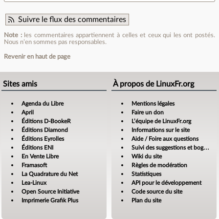
Suivre le flux des commentaires
Note :
les commentaires appartiennent à celles et ceux qui les ont postés.
Nous n’en sommes pas responsables.
Revenir en haut de page
Sites amis
À propos de LinuxFr.org
Agenda du Libre
Mentions légales
April
Faire un don
Éditions D-BookeR
L’équipe de LinuxFr.org
Éditions Diamond
Informations sur le site
Éditions Eyrolles
Aide / Foire aux questions
Éditions ENI
Suivi des suggestions et bogues
En Vente Libre
Wiki du site
Framasoft
Règles de modération
La Quadrature du Net
Statistiques
Lea-Linux
API pour le développement
Open Source Initiative
Code source du site
Imprimerie Grafik Plus
Plan du site