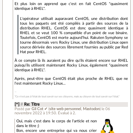
Et plus loin on apprend que c'est en fait CentOS "quasiment
identique à RHEL".
L'opérateur utilisait auparavant CentOS, une distribution dont
tous les paquets ont été compilés à partir des sources de la
distribution RHEL. CentOS est donc quasiment identique à
RHEL et se veut 100 % compatible d'un point de vue binaire.
Toutefois, CentOS est morte aujourd'hui. Rakuten Symphony se
tourne désormais vers Rocky Linux, une distribution Linux open
source dérivée des sources librement fournies au public par Red
Hat pour RHEL.
À ce compte là ils auraient pu dire qu'ils étaient encore sur RHEL
puisqu'ils utilisent maintenant Rocky Linux, également "quasiment
identique à RHEL".
Après, peut-être que CentOS était plus proche de RHEL que ne
l'est maintenant Rocky Linux…
"Ce n'est pas à l'état de tout savoir sur ses citoyens, mais au citoyen de tout savoir sur l'état."
[^]
#
Re: Titre
Posté par
Gil Cot ✔
(
site web personnel
,
Mastodon
)
le 06
novembre 2022 à 19:50
.
Évalué à
2
.
Oui, mais c'est dans le corps de l'article et non
dans le titre ;)
Bon, encore une entreprise qui va nous crier