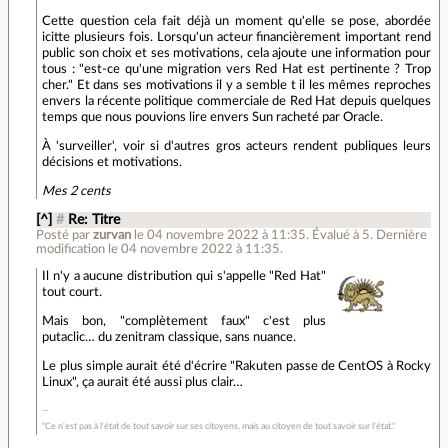
Cette question cela fait déjà un moment qu'elle se pose, abordée
icitte plusieurs fois. Lorsqu'un acteur financièrement important rend
public son choix et ses motivations, cela ajoute une information pour
tous : "est-ce qu'une migration vers Red Hat est pertinente ? Trop
cher." Et dans ses motivations il y a semble t il les mêmes reproches
envers la récente politique commerciale de Red Hat depuis quelques
temps que nous pouvions lire envers Sun racheté par Oracle.
À 'surveiller', voir si d'autres gros acteurs rendent publiques leurs
décisions et motivations.
Mes 2 cents
[^]
#
Re: Titre
Posté par
zurvan
le 04 novembre 2022 à 11:35
.
Évalué à
5
.
Dernière
modification le 04 novembre 2022 à 11:35.
Il n'y a aucune distribution qui s'appelle "Red Hat"
tout court.
Mais bon, "complètement faux" c'est plus
putaclic… du zenitram classique, sans nuance.
Le plus simple aurait été d'écrire "Rakuten passe de CentOS à Rocky
Linux", ça aurait été aussi plus clair…
"Ce n'est pas à l'état de tout savoir sur ses citoyens, mais au citoyen de tout savoir sur l'état."