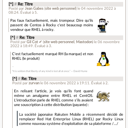
[^]
#
Re: Titre
Posté par
Jean Gabes
(
site web personnel
)
le 04 novembre 2022 à
08:24
.
Évalué à
5
.
Pas faux factuellement, mais trompeur. Dire qu'ils
passent de Centos à Rocky c'est beaucoup moins
vendeur que RHEL à rocky.
[^]
#
Re: Titre
Posté par
Gil Cot ✔
(
site web personnel
,
Mastodon
)
le 06 novembre
2022 à 18:49
.
Évalué à
3
.
C'est factuellement marqué RH (la marque) et non
RHEL (le produit)
“It is seldom that liberty of any kind is lost all at once.” ― David Hume
[^]
#
Re: Titre
Posté par
zurvan
le 06 novembre 2022 à 19:11
.
Évalué à
2
.
En relisant l'article, je vois qu'ils font quand
même un amalgame entre RHEL et CentOS.
L'introduction parle de RHEL comme s'ils avaient
une souscription à cette distribution (payante) :
La société japonaise Rakuten Mobile a récemment décidé de
remplacer Red Hat Enterprise Linux (RHEL) par Rocky Linux
comme nouveau système d'exploitation de sa plateforme /…/