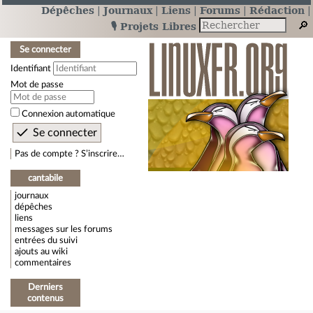
Dépêches
Journaux
Liens
Forums
Rédaction
🎙️ Projets Libres
Se connecter
Identifiant
Mot de passe
Connexion automatique
Pas de compte ? S’inscrire…
cantabile
journaux
dépêches
liens
messages sur les forums
entrées du suivi
ajouts au wiki
commentaires
Derniers
contenus