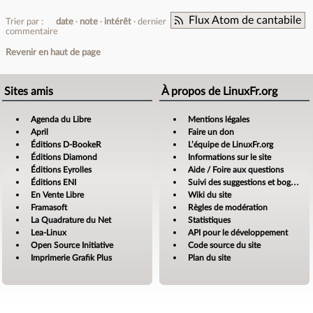
Flux Atom de cantabile
Trier par :
date
note
intérêt
dernier
commentaire
Revenir en haut de page
Sites amis
À propos de LinuxFr.org
Agenda du Libre
Mentions légales
April
Faire un don
Éditions D-BookeR
L’équipe de LinuxFr.org
Éditions Diamond
Informations sur le site
Éditions Eyrolles
Aide / Foire aux questions
Éditions ENI
Suivi des suggestions et bogues
En Vente Libre
Wiki du site
Framasoft
Règles de modération
La Quadrature du Net
Statistiques
Lea-Linux
API pour le développement
Open Source Initiative
Code source du site
Imprimerie Grafik Plus
Plan du site