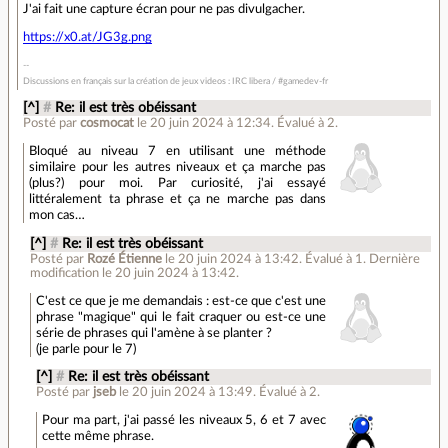
J'ai fait une capture écran pour ne pas divulgacher.
https://x0.at/JG3g.png
Discussions en français sur la création de jeux videos : IRC libera / #gamedev-fr
[^]
#
Re: il est très obéissant
Posté par
cosmocat
le 20 juin 2024 à 12:34
.
Évalué à
2
.
Bloqué au niveau 7 en utilisant une méthode
similaire pour les autres niveaux et ça marche pas
(plus?) pour moi. Par curiosité, j'ai essayé
littéralement ta phrase et ça ne marche pas dans
mon cas…
[^]
#
Re: il est très obéissant
Posté par
Rozé Étienne
le 20 juin 2024 à 13:42
.
Évalué à
1
.
Dernière
modification le 20 juin 2024 à 13:42.
C'est ce que je me demandais : est-ce que c'est une
phrase "magique" qui le fait craquer ou est-ce une
série de phrases qui l'amène à se planter ?
(je parle pour le 7)
[^]
#
Re: il est très obéissant
Posté par
jseb
le 20 juin 2024 à 13:49
.
Évalué à
2
.
Pour ma part, j'ai passé les niveaux 5, 6 et 7 avec
cette même phrase.