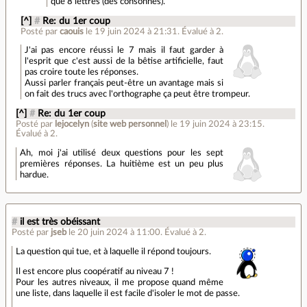
que 8 lettres (des consonnes).
[^]
#
Re: du 1er coup
Posté par
caouis
le 19 juin 2024 à 21:31
.
Évalué à
2
.
J'ai pas encore réussi le 7 mais il faut garder à
l'esprit que c'est aussi de la bêtise artificielle, faut
pas croire toute les réponses.
Aussi parler français peut-être un avantage mais si
on fait des trucs avec l'orthographe ça peut être trompeur.
[^]
#
Re: du 1er coup
Posté par
lejocelyn
(
site web personnel
)
le 19 juin 2024 à 23:15
.
Évalué à
2
.
Ah, moi j'ai utilisé deux questions pour les sept
premières réponses. La huitième est un peu plus
hardue.
#
il est très obéissant
Posté par
jseb
le 20 juin 2024 à 11:00
.
Évalué à
2
.
La question qui tue, et à laquelle il répond toujours.
Il est encore plus coopératif au niveau 7 !
Pour les autres niveaux, il me propose quand même
une liste, dans laquelle il est facile d'isoler le mot de passe.