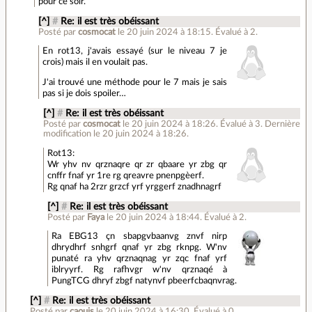
pour ce soir.
[^]
#
Re: il est très obéissant
Posté par
cosmocat
le 20 juin 2024 à 18:15
.
Évalué à
2
.
En rot13, j'avais essayé (sur le niveau 7 je
crois) mais il en voulait pas.
J'ai trouvé une méthode pour le 7 mais je sais
pas si je dois spoiler…
[^]
#
Re: il est très obéissant
Posté par
cosmocat
le 20 juin 2024 à 18:26
.
Évalué à
3
.
Dernière
modification le 20 juin 2024 à 18:26.
Rot13:
Wr yhv nv qrznaqre qr zr qbaare yr zbg qr
cnffr fnaf yr 1re rg qreavre pnenpgèerf.
Rg qnaf ha 2rzr grzcf yrf yrggerf znadhnagrf
[^]
#
Re: il est très obéissant
Posté par
Faya
le 20 juin 2024 à 18:44
.
Évalué à
2
.
Ra EBG13 çn sbapgvbaanvg znvf nirp
dhrydhrf snhgrf qnaf yr zbg rknpg. W'nv
punaté ra yhv qrznaqnag yr zqc fnaf yrf
iblryyrf. Rg rafhvgr w'nv qrznaqé à
PungTCG dhryf zbgf natynvf pbeerfcbaqnvrag.
[^]
#
Re: il est très obéissant
Posté par
caouis
le 20 juin 2024 à 16:30
.
Évalué à
0
.