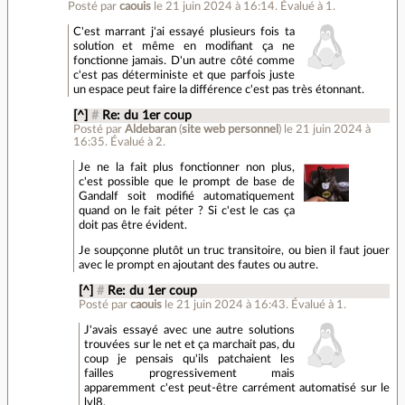
Posté par
caouis
le 21 juin 2024 à 16:14
.
Évalué à
1
.
C'est marrant j'ai essayé plusieurs fois ta
solution et même en modifiant ça ne
fonctionne jamais. D'un autre côté comme
c'est pas déterministe et que parfois juste
un espace peut faire la différence c'est pas très étonnant.
[^]
#
Re: du 1er coup
Posté par
Aldebaran
(
site web personnel
)
le 21 juin 2024 à
16:35
.
Évalué à
2
.
Je ne la fait plus fonctionner non plus,
c'est possible que le prompt de base de
Gandalf soit modifié automatiquement
quand on le fait péter ? Si c'est le cas ça
doit pas être évident.
Je soupçonne plutôt un truc transitoire, ou bien il faut jouer
avec le prompt en ajoutant des fautes ou autre.
[^]
#
Re: du 1er coup
Posté par
caouis
le 21 juin 2024 à 16:43
.
Évalué à
1
.
J'avais essayé avec une autre solutions
trouvées sur le net et ça marchait pas, du
coup je pensais qu'ils patchaient les
failles progressivement mais
apparemment c'est peut-être carrément automatisé sur le
lvl8.