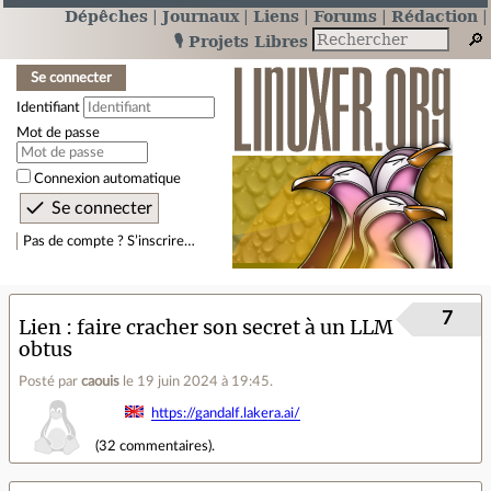
Dépêches
Journaux
Liens
Forums
Rédaction
🎙️ Projets Libres
Se connecter
Identifiant
Mot de passe
Connexion automatique
Pas de compte ? S’inscrire…
7
Lien
faire cracher son secret à un LLM
obtus
Posté par
caouis
le 19 juin 2024 à 19:45
.
https://gandalf.lakera.ai/
(
32 commentaires
).