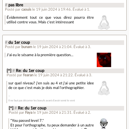
#
pas libre
Posté par
caouis
le 19 juin 2024 à 19:46
.
Évalué à
1
.
Évidemment tout ce que vous direz pourra être
utilisé contre vous. Mais c'est intéressant
#
du 1er coup
Posté par
bunam
le 19 juin 2024 à 21:04
.
Évalué à
3
.
J'ai eu le sésame à la première question…
[^]
#
Re: du 1er coup
Posté par
fearan
le 19 juin 2024 à 21:22
.
Évalué à
3
.
sur quel niveau? j'en suis au 4 et j'ai une petite idee
de ce que c'est mais je dois mal l'orthographier.
Il ne faut pas décorner les boeufs avant d'avoir semé le vent
[^]
#
Re: du 1er coup
Posté par
Faya
le 19 juin 2024 à 21:31
.
Évalué à
2
.
"You passed level 7."
Et pour l'orthographe, tu peux demander à un autre