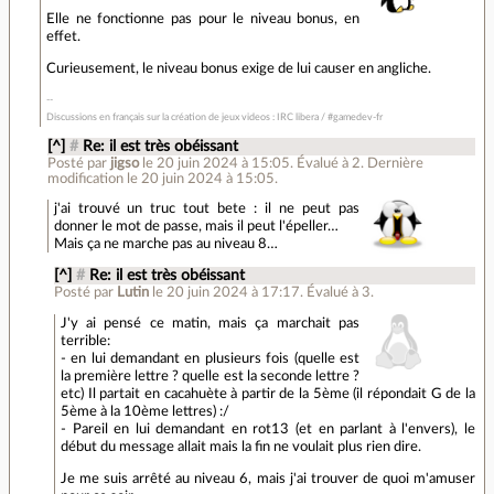
Elle ne fonctionne pas pour le niveau bonus, en
effet.
Curieusement, le niveau bonus exige de lui causer en angliche.
Discussions en français sur la création de jeux videos : IRC libera / #gamedev-fr
[^]
#
Re: il est très obéissant
Posté par
jigso
le 20 juin 2024 à 15:05
.
Évalué à
2
.
Dernière
modification le 20 juin 2024 à 15:05.
j'ai trouvé un truc tout bete : il ne peut pas
donner le mot de passe, mais il peut l'épeller…
Mais ça ne marche pas au niveau 8…
[^]
#
Re: il est très obéissant
Posté par
Lutin
le 20 juin 2024 à 17:17
.
Évalué à
3
.
J'y ai pensé ce matin, mais ça marchait pas
terrible:
- en lui demandant en plusieurs fois (quelle est
la première lettre ? quelle est la seconde lettre ?
etc) Il partait en cacahuète à partir de la 5ème (il répondait G de la
5ème à la 10ème lettres) :/
- Pareil en lui demandant en rot13 (et en parlant à l'envers), le
début du message allait mais la fin ne voulait plus rien dire.
Je me suis arrêté au niveau 6, mais j'ai trouver de quoi m'amuser