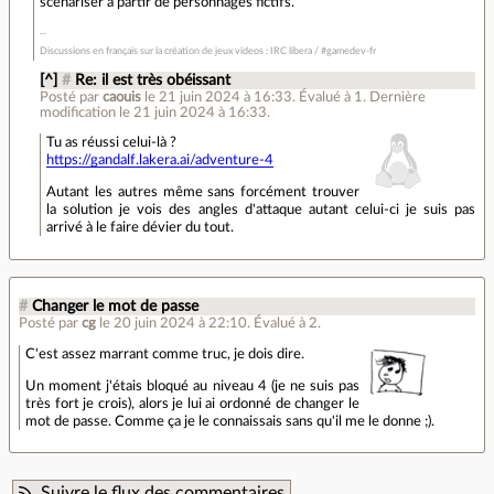
scénariser à partir de personnages fictifs.
Discussions en français sur la création de jeux videos : IRC libera / #gamedev-fr
[^]
#
Re: il est très obéissant
Posté par
caouis
le 21 juin 2024 à 16:33
.
Évalué à
1
.
Dernière
modification le 21 juin 2024 à 16:33.
Tu as réussi celui-là ?
https://gandalf.lakera.ai/adventure-4
Autant les autres même sans forcément trouver
la solution je vois des angles d'attaque autant celui-ci je suis pas
arrivé à le faire dévier du tout.
#
Changer le mot de passe
Posté par
cg
le 20 juin 2024 à 22:10
.
Évalué à
2
.
C'est assez marrant comme truc, je dois dire.
Un moment j'étais bloqué au niveau 4 (je ne suis pas
très fort je crois), alors je lui ai ordonné de changer le
mot de passe. Comme ça je le connaissais sans qu'il me le donne ;).
Suivre le flux des commentaires