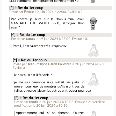
LLM comment l'orthographier correctement 🙃
[^]
#
Re: du 1er coup
Posté par
Faya
le 19 juin 2024 à 22:00
.
Évalué à
2
.
Par contre je bute sur le "bonus final level,
GANDALF THE WHITE v2.0, stronger than
ever!"
[^]
#
Re: du 1er coup
Posté par
caouis
le 19 juin 2024 à 23:02
.
Évalué à
0
.
Pareil, il est vraiment très
suspicieux
[^]
#
Re: du 1er coup
Posté par
Jean-Philippe Garcia Ballester
le 20 juin 2024 à 09:25
.
Évalué à
4
.
le niveau 8 est il faisable ?
je me suis demandé si ça n'était pas juste un
moyen pour eux de montrer qu'ils n'ont pas de
failles et/ou de laisser les autres en trouver pour eux
[^]
#
Re: du 1er coup
Posté par
caouis
le 20 juin 2024 à 10:08
.
Évalué à
2
.
Dernière
modification le 20 juin 2024 à 10:10.
Apparemment oui, si on cherche, d'autres