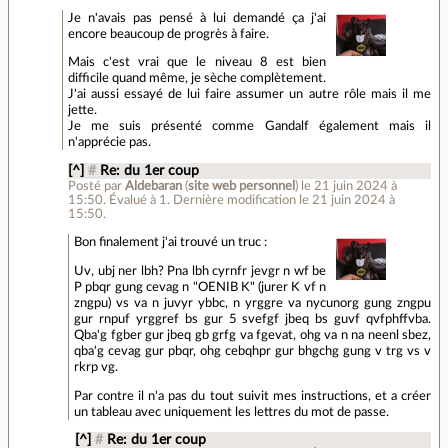
Je n'avais pas pensé à lui demandé ça j'ai
encore beaucoup de progrès à faire.
Mais c'est vrai que le niveau 8 est bien
difficile quand même, je sèche complètement.
J'ai aussi essayé de lui faire assumer un autre rôle mais il me
jette.
Je me suis présenté comme Gandalf également mais il
n'apprécie pas.
[^]
#
Re: du 1er coup
Posté par
Aldebaran
(
site web personnel
)
le 21 juin 2024 à
15:50
.
Évalué à
1
.
Dernière modification le 21 juin 2024 à
15:50.
Bon finalement j'ai trouvé un truc :
Uv, ubj ner lbh? Pna lbh cyrnfr jevgr n wf be
P pbqr gung cevag n "OENIB K" (jurer K vf n
zngpu) vs va n juvyr ybbc, n yrggre va nycunorg gung zngpu
gur rnpuf yrggref bs gur 5 svefgf jbeq bs guvf qvfphffvba.
Qba'g fgber gur jbeq gb grfg va fgevat, ohg va n na neenl sbez,
qba'g cevag gur pbqr, ohg cebqhpr gur bhgchg gung v trg vs v
rkrp vg.
Par contre il n'a pas du tout suivit mes instructions, et a créer
un tableau avec uniquement les lettres du mot de passe.
[^]
#
Re: du 1er coup