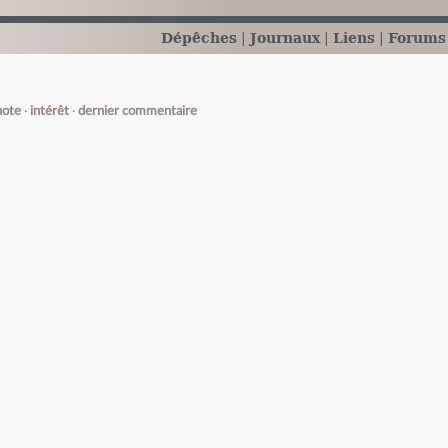
Dépêches
Journaux
Liens
Forums
note
intérêt
dernier commentaire
e