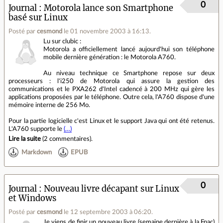
0
Journal
Motorola lance son Smartphone
basé sur Linux
Posté par
cesmond
le 01 novembre 2003 à 16:13
.
Lu sur clubic :
Motorola a officiellement lancé aujourd'hui son téléphone
mobile dernière génération : le Motorola A760.
Au niveau technique ce Smartphone repose sur deux
processeurs : l'i250 de Motorola qui assure la gestion des
communications et le PXA262 d'Intel cadencé à 200 MHz qui gère les
applications proposées par le téléphone. Outre cela, l'A760 dispose d'une
mémoire interne de 256 Mo.
Pour la partie logicielle c'est Linux et le support Java qui ont été retenus.
L'A760 supporte le
(…)
Lire la suite
(
2 commentaires
).
Markdown
EPUB
0
Journal
Nouveau livre décapant sur Linux
et Windows
Posté par
cesmond
le 12 septembre 2003 à 06:20
.
Je viens de finir un nouveau livre (semaine dernière à la Fnac)