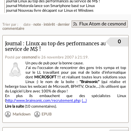
journal
Linux au top des performances au service de M$ !
journal
Motorola lance son Smartphone basé sur Linux
journal
Nouveau livre décapant sur Linux et Windows
Flux Atom de cesmond
Trier par :
date
note
intérêt
dernier
commentaire
0
Journal
Linux au top des performances au
service de M$ !
Posté par
cesmond
le 26 novembre 2007 à 21:19
.
Un peu de pub pour la bonne cause.
J'ai eu l'occsaion de rencontrer des gens très sympa et top
sur le LL travaillant pour pas mal de boite d'informatique
dont
MICRO$OFT
!!! et réalisant toutes leurs solutions sous
Linux :) le nom de la boite :
"Brainsonic"
(qui réalise et
heberge tous les webcast de Microsoft, BFMTV, Oracle,...) ils utilisent que
du Logiciel Libre avec 100% de dispo !
En plus ils embauchent que des spécialistes Linux
(
http://www.brainsonic.com/recrutement.php
:
(…)
Lire la suite
(
10 commentaires
).
Markdown
EPUB