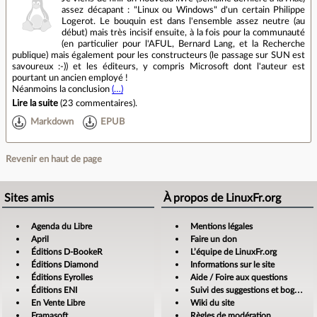
assez décapant : "Linux ou Windows" d'un certain Philippe
Logerot. Le bouquin est dans l'ensemble assez neutre (au
début) mais très incisif ensuite, à la fois pour la communauté
(en particulier pour l'AFUL, Bernard Lang, et la Recherche
publique) mais également pour les constructeurs (le passage sur SUN est
savoureux :-)) et les éditeurs, y compris Microsoft dont l'auteur est
pourtant un ancien employé !
Néanmoins la conclusion
(…)
Lire la suite
(
23 commentaires
).
Markdown
EPUB
Revenir en haut de page
Sites amis
À propos de LinuxFr.org
Agenda du Libre
Mentions légales
April
Faire un don
Éditions D-BookeR
L’équipe de LinuxFr.org
Éditions Diamond
Informations sur le site
Éditions Eyrolles
Aide / Foire aux questions
Éditions ENI
Suivi des suggestions et bogues
En Vente Libre
Wiki du site
Framasoft
Règles de modération