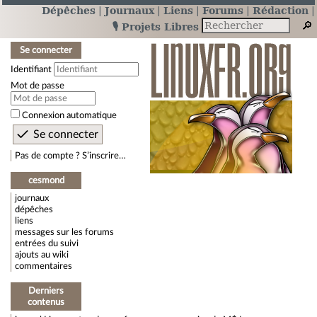
Dépêches
Journaux
Liens
Forums
Rédaction
🎙️ Projets Libres
Se connecter
Identifiant
Mot de passe
Connexion automatique
Pas de compte ? S’inscrire…
cesmond
journaux
dépêches
liens
messages sur les forums
entrées du suivi
ajouts au wiki
commentaires
Derniers
contenus