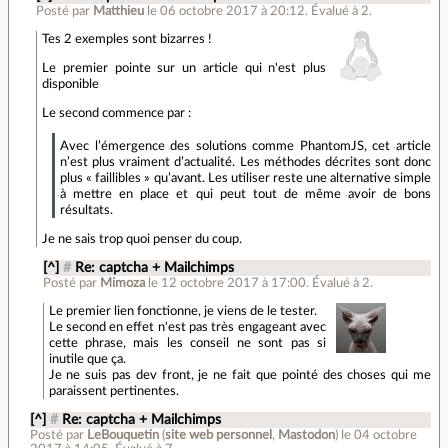
Posté par
Matthieu
le 06 octobre 2017 à 20:12
.
Évalué à
2
.
Tes 2 exemples sont bizarres !
Le premier pointe sur un article qui n'est plus
disponible
Le second commence par :
Avec l’émergence des solutions comme PhantomJS, cet article
n’est plus vraiment d’actualité. Les méthodes décrites sont donc
plus « faillibles » qu’avant. Les utiliser reste une alternative simple
à mettre en place et qui peut tout de même avoir de bons
résultats.
Je ne sais trop quoi penser du coup.
[^]
#
Re: captcha + Mailchimps
Posté par
Mimoza
le 12 octobre 2017 à 17:00
.
Évalué à
2
.
Le premier lien fonctionne, je viens de le tester.
Le second en effet n'est pas très engageant avec
cette phrase, mais les conseil ne sont pas si
inutile que ça.
Je ne suis pas dev front, je ne fait que pointé des choses qui me
paraissent pertinentes.
[^]
#
Re: captcha + Mailchimps
Posté par
LeBouquetin
(
site web personnel
,
Mastodon
)
le 04 octobre