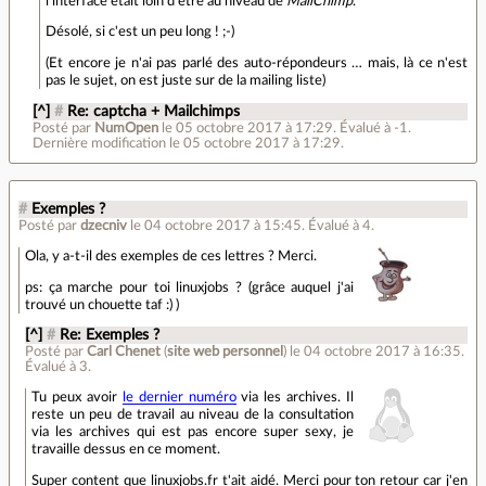
l'interface était loin d'être au niveau de
MailChimp
.
Désolé, si c'est un peu long ! ;-)
(Et encore je n'ai pas parlé des auto-répondeurs … mais, là ce n'est
pas le sujet, on est juste sur de la mailing liste)
[^]
#
Re: captcha + Mailchimps
Posté par
NumOpen
le 05 octobre 2017 à 17:29
.
Évalué à
-1
.
Dernière modification le 05 octobre 2017 à 17:29.
#
Exemples ?
Posté par
dzecniv
le 04 octobre 2017 à 15:45
.
Évalué à
4
.
Ola, y a-t-il des exemples de ces lettres ? Merci.
ps: ça marche pour toi linuxjobs ? (grâce auquel j'ai
trouvé un chouette taf :) )
[^]
#
Re: Exemples ?
Posté par
Carl Chenet
(
site web personnel
)
le 04 octobre 2017 à 16:35
.
Évalué à
3
.
Tu peux avoir
le dernier numéro
via les archives. Il
reste un peu de travail au niveau de la consultation
via les archives qui est pas encore super sexy, je
travaille dessus en ce moment.
Super content que linuxjobs.fr t'ait aidé. Merci pour ton retour car j'en