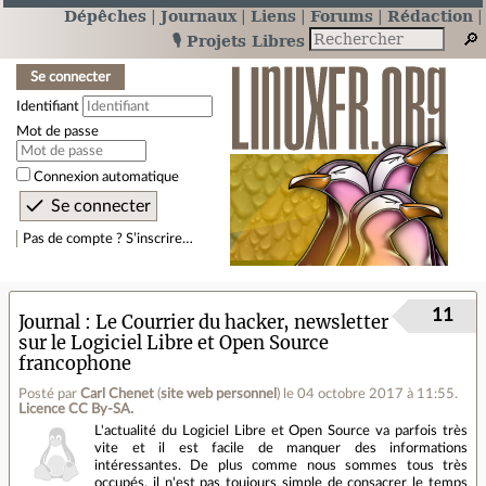
Dépêches
Journaux
Liens
Forums
Rédaction
🎙️ Projets Libres
Se connecter
Identifiant
Mot de passe
Connexion automatique
Pas de compte ? S’inscrire…
11
Journal
Le Courrier du hacker, newsletter
sur le Logiciel Libre et Open Source
francophone
Posté par
Carl Chenet
(
site web personnel
)
le 04 octobre 2017 à 11:55
.
Licence CC By‑SA.
L'actualité du Logiciel Libre et Open Source va parfois très
vite et il est facile de manquer des informations
intéressantes. De plus comme nous sommes tous très
occupés, il n'est pas toujours simple de consacrer le temps