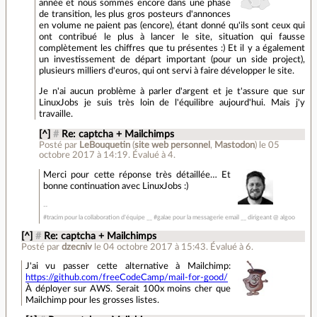
année et nous sommes encore dans une phase
de transition, les plus gros posteurs d'annonces
en volume ne paient pas (encore), étant donné qu'ils sont ceux qui
ont contribué le plus à lancer le site, situation qui fausse
complètement les chiffres que tu présentes :) Et il y a également
un investissement de départ important (pour un side project),
plusieurs milliers d'euros, qui ont servi à faire développer le site.
Je n'ai aucun problème à parler d'argent et je t'assure que sur
LinuxJobs je suis très loin de l'équilibre aujourd'hui. Mais j'y
travaille.
[^]
#
Re: captcha + Mailchimps
Posté par
LeBouquetin
(
site web personnel
,
Mastodon
)
le 05
octobre 2017 à 14:19
.
Évalué à
4
.
Merci pour cette réponse très détaillée… Et
bonne continuation avec LinuxJobs :)
#tracim pour la collaboration d'équipe __ #galae pour la messagerie email __ dirigeant @ algoo
[^]
#
Re: captcha + Mailchimps
Posté par
dzecniv
le 04 octobre 2017 à 15:43
.
Évalué à
6
.
J'ai vu passer cette alternative à Mailchimp:
https://github.com/freeCodeCamp/mail-for-good/
À déployer sur AWS. Serait 100x moins cher que
Mailchimp pour les grosses listes.