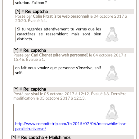
solution. J'ai bon ?
[^]
#
Re: captcha
Posté par
Colin Pitrat
(
site web personnel
)
le 04 octobre 2017 à
23:20
.
Évalué à
4
.
Si tu regardes attentivement tu verras que les
caractères se ressemblent mais sont bien
distincts.
[^]
#
Re: captcha
Posté par
Carl Chenet
(
site web personnel
)
le 04 octobre 2017 à
15:46
.
Évalué à
1
.
en fait vous voulez que personne s'inscrive, snif
snif.
[^]
#
Re: captcha
Posté par
ylsul
le 05 octobre 2017 à 12:12
.
Évalué à
8
.
Dernière
modification le 05 octobre 2017 à 12:13.
http://www.commitstrip.com/fr/2015/07/06/meanwhile-in-a-
parallel-universe/
[^]
#
Re: captcha + Mailchimps