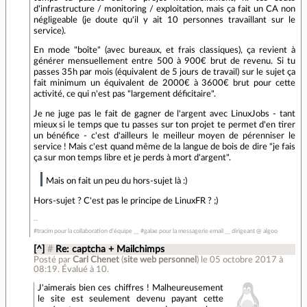
d'infrastructure / monitoring / exploitation, mais ça fait un CA non
négligeable (je doute qu'il y ait 10 personnes travaillant sur le
service).
En mode "boîte" (avec bureaux, et frais classiques), ça revient à
générer mensuellement entre 500 à 900€ brut de revenu. Si tu
passes 35h par mois (équivalent de 5 jours de travail) sur le sujet ça
fait minimum un équivalent de 2000€ à 3600€ brut pour cette
activité, ce qui n'est pas "largement déficitaire".
Je ne juge pas le fait de gagner de l'argent avec LinuxJobs - tant
mieux si le temps que tu passes sur ton projet te permet d'en tirer
un bénéfice - c'est d'ailleurs le meilleur moyen de pérenniser le
service ! Mais c'est quand même de la langue de bois de dire "je fais
ça sur mon temps libre et je perds à mort d'argent".
Mais on fait un peu du hors-sujet là :)
Hors-sujet ? C'est pas le principe de LinuxFR ? ;)
#tracim pour la collaboration d'équipe __ #galae pour la messagerie email __ dirigeant @ algoo
[^]
#
Re: captcha + Mailchimps
Posté par
Carl Chenet
(
site web personnel
)
le 05 octobre 2017 à
08:19
.
Évalué à
10
.
J'aimerais bien ces chiffres ! Malheureusement
le site est seulement devenu payant cette