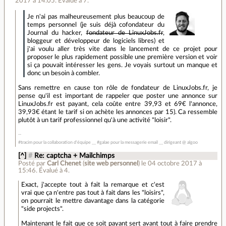
2017 à 14:05
.
Évalué à
7
.
Je n'ai pas malheureusement plus beaucoup de
temps personnel (je suis déjà cofondateur du
Journal du hacker,
fondateur de LinuxJobs.fr
,
bloggeur et développeur de logiciels libres) et
j'ai voulu aller très vite dans le lancement de ce projet pour
proposer le plus rapidement possible une première version et voir
si ça pouvait intéresser les gens. Je voyais surtout un manque et
donc un besoin à combler.
Sans remettre en cause ton rôle de fondateur de LinuxJobs.fr, je
pense qu'il est important de rappeler que poster une annonce sur
LinuxJobs.fr est payant, cela coûte entre 39,93 et 69€ l'annonce,
39,93€ étant le tarif si on achète les annonces par 15). Ca ressemble
plutôt à un tarif professionnel qu'à une activité "loisir".
#tracim pour la collaboration d'équipe __ #galae pour la messagerie email __ dirigeant @ algoo
[^]
#
Re: captcha + Mailchimps
Posté par
Carl Chenet
(
site web personnel
)
le 04 octobre 2017 à
15:46
.
Évalué à
4
.
Exact, j'accepte tout à fait la remarque et c'est
vrai que ça n'entre pas tout à fait dans les "loisirs",
on pourrait le mettre davantage dans la catégorie
"side projects".
Maintenant le fait que ce soit payant sert avant tout à faire prendre