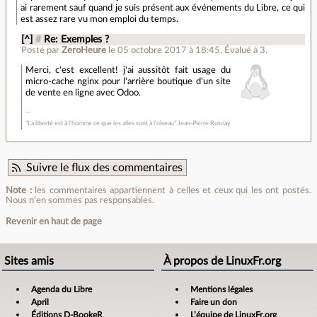
ai rarement sauf quand je suis présent aux événements du Libre, ce qui
est assez rare vu mon emploi du temps.
[^]
#
Re: Exemples ?
Posté par
ZeroHeure
le 05 octobre 2017 à 18:45
.
Évalué à
3
.
Merci, c'est excellent! j'ai aussitôt fait usage du
micro-cache nginx pour l'arrière boutique d'un site
de vente en ligne avec Odoo.
"La liberté est à l'homme ce que les ailes sont à l'oiseau" Jean-Pierre Rosnay
Suivre le flux des commentaires
Note :
les commentaires appartiennent à celles et ceux qui les ont postés.
Nous n’en sommes pas responsables.
Revenir en haut de page
Sites amis
À propos de LinuxFr.org
Agenda du Libre
Mentions légales
April
Faire un don
Éditions D-BookeR
L’équipe de LinuxFr.org