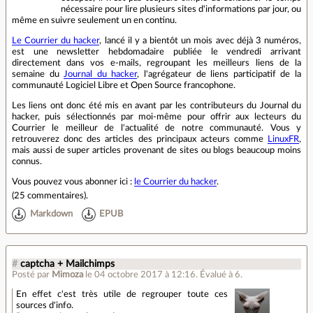
nécessaire pour lire plusieurs sites d'informations par jour, ou
même en suivre seulement un en continu.
Le Courrier du hacker
, lancé il y a bientôt un mois avec déjà 3 numéros,
est une newsletter hebdomadaire publiée le vendredi arrivant
directement dans vos e-mails, regroupant les meilleurs liens de la
semaine du
Journal du hacker
, l'agrégateur de liens participatif de la
communauté Logiciel Libre et Open Source francophone.
Les liens ont donc été mis en avant par les contributeurs du Journal du
hacker, puis sélectionnés par moi-même pour offrir aux lecteurs du
Courrier le meilleur de l'actualité de notre communauté. Vous y
retrouverez donc des articles des principaux acteurs comme
LinuxFR
,
mais aussi de super articles provenant de sites ou blogs beaucoup moins
connus.
Vous pouvez vous abonner ici :
le Courrier du hacker
.
(
25 commentaires
).
Markdown
EPUB
#
captcha + Mailchimps
Posté par
Mimoza
le 04 octobre 2017 à 12:16
.
Évalué à
6
.
En effet c'est très utile de regrouper toute ces
sources d'info.