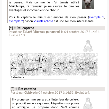
je pense. Mais comme je n'ai jamais utilisé
Mailchimps, ni framalist je ne saurais te dire les
avantages et inconvénient de chacun.
Pour le captcha le mieux est encore de s'en passer (
exemple 1
,
exemple 2
). Sinon
VisualCaptcha
est une solution intéressante.
[^]
#
Re: captcha
Posté par
EdLeH
(
site web personnel
)
le 04 octobre 2017 à 14:34
.
Évalué à
10
.
[^]
#
Re: captcha
Posté par
Gabbro
le 04 octobre 2017 à 14:53
.
Évalué à
4
.
Il y a une somme sur
n
et à l'intérieur de celle-ci
un produit sur
n
, ce qui rend l'équation mal posée
et ambigüe. Je propose donc
NaN
comme