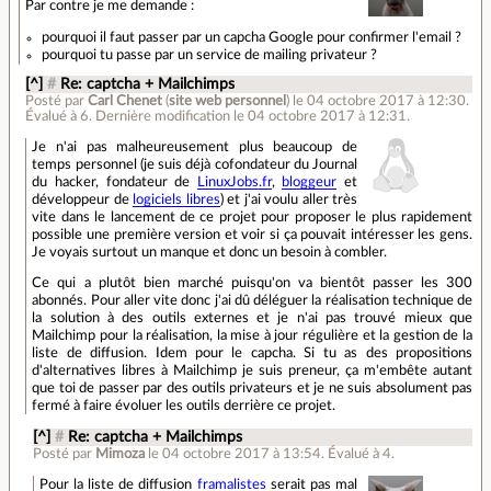
Par contre je me demande :
pourquoi il faut passer par un capcha Google pour confirmer l'email ?
pourquoi tu passe par un service de mailing privateur ?
[^]
#
Re: captcha + Mailchimps
Posté par
Carl Chenet
(
site web personnel
)
le 04 octobre 2017 à 12:30
.
Évalué à
6
.
Dernière modification le 04 octobre 2017 à 12:31.
Je n'ai pas malheureusement plus beaucoup de
temps personnel (je suis déjà cofondateur du Journal
du hacker, fondateur de
LinuxJobs.fr
,
bloggeur
et
développeur de
logiciels libres
) et j'ai voulu aller très
vite dans le lancement de ce projet pour proposer le plus rapidement
possible une première version et voir si ça pouvait intéresser les gens.
Je voyais surtout un manque et donc un besoin à combler.
Ce qui a plutôt bien marché puisqu'on va bientôt passer les 300
abonnés. Pour aller vite donc j'ai dû déléguer la réalisation technique de
la solution à des outils externes et je n'ai pas trouvé mieux que
Mailchimp pour la réalisation, la mise à jour régulière et la gestion de la
liste de diffusion. Idem pour le capcha. Si tu as des propositions
d'alternatives libres à Mailchimp je suis preneur, ça m'embête autant
que toi de passer par des outils privateurs et je ne suis absolument pas
fermé à faire évoluer les outils derrière ce projet.
[^]
#
Re: captcha + Mailchimps
Posté par
Mimoza
le 04 octobre 2017 à 13:54
.
Évalué à
4
.
Pour la liste de diffusion
framalistes
serait pas mal