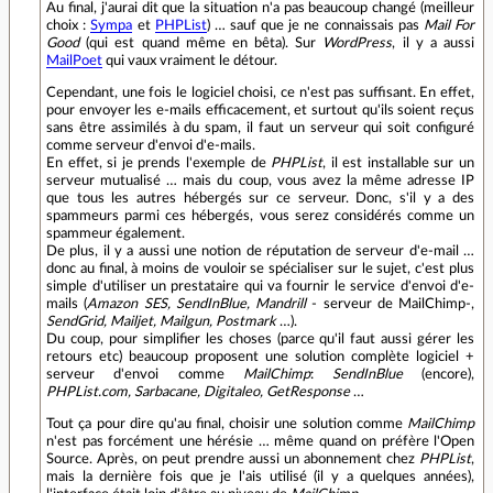
Au final, j'aurai dit que la situation n'a pas beaucoup changé (meilleur
choix :
Sympa
et
PHPList
) … sauf que je ne connaissais pas
Mail For
Good
(qui est quand même en bêta). Sur
WordPress
, il y a aussi
MailPoet
qui vaux vraiment le détour.
Cependant, une fois le logiciel choisi, ce n'est pas suffisant. En effet,
pour envoyer les e-mails efficacement, et surtout qu'ils soient reçus
sans être assimilés à du spam, il faut un serveur qui soit configuré
comme serveur d'envoi d'e-mails.
En effet, si je prends l'exemple de
PHPList
, il est installable sur un
serveur mutualisé … mais du coup, vous avez la même adresse IP
que tous les autres hébergés sur ce serveur. Donc, s'il y a des
spammeurs parmi ces hébergés, vous serez considérés comme un
spammeur également.
De plus, il y a aussi une notion de réputation de serveur d'e-mail …
donc au final, à moins de vouloir se spécialiser sur le sujet, c'est plus
simple d'utiliser un prestataire qui va fournir le service d'envoi d'e-
mails (
Amazon SES, SendInBlue, Mandrill
- serveur de MailChimp-,
SendGrid, Mailjet, Mailgun, Postmark
…).
Du coup, pour simplifier les choses (parce qu'il faut aussi gérer les
retours etc) beaucoup proposent une solution complète logiciel +
serveur d'envoi comme
MailChimp
:
SendInBlue
(encore),
PHPList.com, Sarbacane, Digitaleo, GetResponse
…
Tout ça pour dire qu'au final, choisir une solution comme
MailChimp
n'est pas forcément une hérésie … même quand on préfère l'Open
Source. Après, on peut prendre aussi un abonnement chez
PHPList
,
mais la dernière fois que je l'ais utilisé (il y a quelques années),