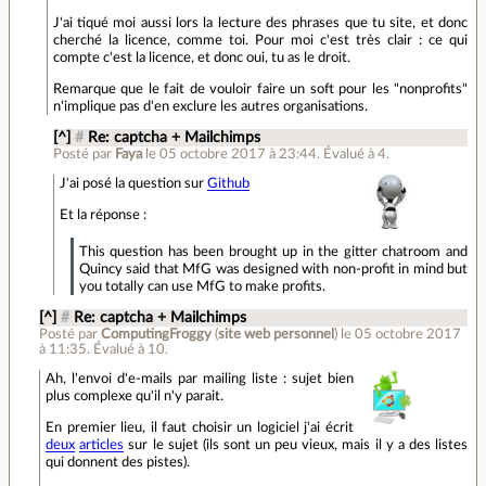
J'ai tiqué moi aussi lors la lecture des phrases que tu site, et donc
cherché la licence, comme toi. Pour moi c'est très clair : ce qui
compte c'est la licence, et donc oui, tu as le droit.
Remarque que le fait de vouloir faire un soft pour les "nonprofits"
n'implique pas d'en exclure les autres organisations.
[^]
#
Re: captcha + Mailchimps
Posté par
Faya
le 05 octobre 2017 à 23:44
.
Évalué à
4
.
J'ai posé la question sur
Github
Et la réponse :
This question has been brought up in the gitter chatroom and
Quincy said that MfG was designed with non-profit in mind but
you totally can use MfG to make profits.
[^]
#
Re: captcha + Mailchimps
Posté par
ComputingFroggy
(
site web personnel
)
le 05 octobre 2017
à 11:35
.
Évalué à
10
.
Ah, l'envoi d'e-mails par mailing liste : sujet bien
plus complexe qu'il n'y parait.
En premier lieu, il faut choisir un logiciel j'ai écrit
deux
articles
sur le sujet (ils sont un peu vieux, mais il y a des listes
qui donnent des pistes).