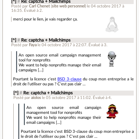
[^]
#
Re: captcha + Mailchimps
Posté par
Carl Chenet
(
site web personnel
)
le 04 octobre 2017 à
16:35
.
Évalué à
2
.
merci pour le lien, je vais regarder ça.
[^]
#
Re: captcha + Mailchimps
Posté par
Faya
le 04 octobre 2017 à 22:07
.
Évalué à
3
.
An open source email campaign management
tool for nonprofits
We want to help nonprofits manage their email
campaigns […]
Pourtant la licence c'est
BSD 3-clause
du coup mon entreprise a le
droit de l'utiliser ou pas ? C'est pas clair …
[^]
#
Re: captcha + Mailchimps
Posté par
aiolos
le 05 octobre 2017 à 11:02
.
Évalué à
4
.
An open source email campaign
management tool for nonprofits
We want to help nonprofits manage their
email campaigns […]
Pourtant la licence c'est BSD 3-clause du coup mon entreprise a
le droit de l'utiliser ou pas ? C'est pas clair …