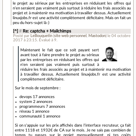
le projet au sérieux par les entreprises en réduisant les offres qui
n'en seraient pas vraiment puis surtout à réduire les frais associés au
projet et à maintenir ma motivation à travailler dessus. Actuellement
linuxjobs.fr est une activité complètement déficitaire. Mais on fait un
peu du hors-sujet là :)
[^]
#
Re: captcha + Mailchimps
Posté par
LeBouquetin
(
site web personnel
,
Mastodon
)
le 04 octobre
2017 à 23:15
.
Évalué à
9
.
Maintenant le fait que ce soit payant sert
avant tout à faire prendre le projet au sérieux
par les entreprises en réduisant les offres qui
n'en seraient pas vraiment puis surtout à
réduire les frais associés au projet et à maintenir ma motivation
à travailler dessus. Actuellement linuxjobs.fr est une activité
complètement déficitaire.
Sur le mois de septembre :
devops 17 annonces
system 2 annonces
programmeurs 7 annonces
réseau 1 annonce
communauté 1 annonce
Si on s'appuie sur les prix affichés dans l'interface recruteur, ça fait
entre 1118 et 1932€ de CA sur le mois. Je ne sais pas combien de
temps tu passes sur le projet mensuellement, ni tes coûts