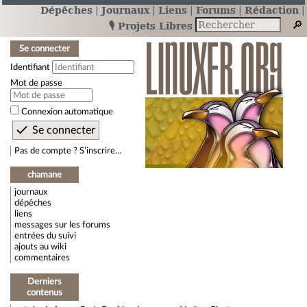
Dépêches
Journaux
Liens
Forums
Rédaction
🎙️ Projets Libres
Se connecter
Identifiant
Mot de passe
Connexion automatique
Pas de compte ? S’inscrire…
chamane
journaux
dépêches
liens
messages sur les forums
entrées du suivi
ajouts au wiki
commentaires
Derniers
contenus