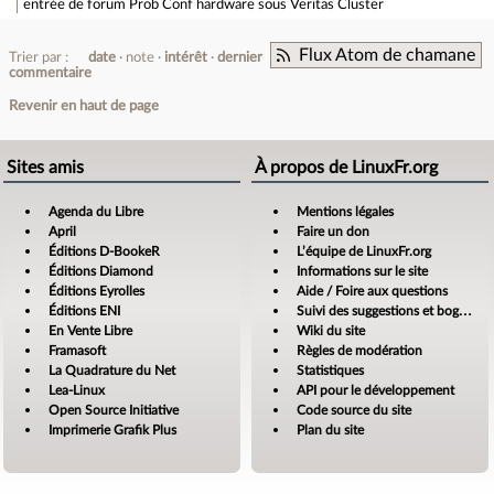
entrée de forum
Prob Conf hardware sous Veritas Cluster
Flux Atom de chamane
Trier par :
date
note
intérêt
dernier
commentaire
Revenir en haut de page
Sites amis
À propos de LinuxFr.org
Agenda du Libre
Mentions légales
April
Faire un don
Éditions D-BookeR
L’équipe de LinuxFr.org
Éditions Diamond
Informations sur le site
Éditions Eyrolles
Aide / Foire aux questions
Éditions ENI
Suivi des suggestions et bogues
En Vente Libre
Wiki du site
Framasoft
Règles de modération
La Quadrature du Net
Statistiques
Lea-Linux
API pour le développement
Open Source Initiative
Code source du site
Imprimerie Grafik Plus
Plan du site