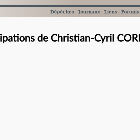
Dépêches
Journaux
Liens
Forums
cipations de Christian-Cyril CO
e