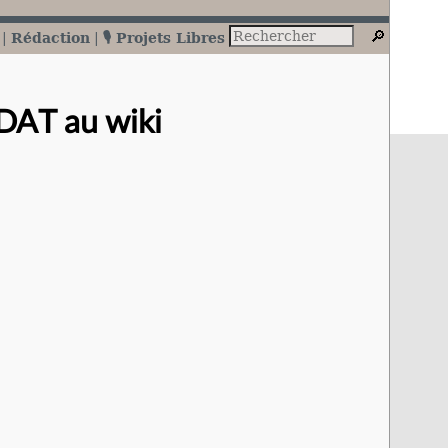
Rédaction
🎙️ Projets Libres
RDAT au wiki