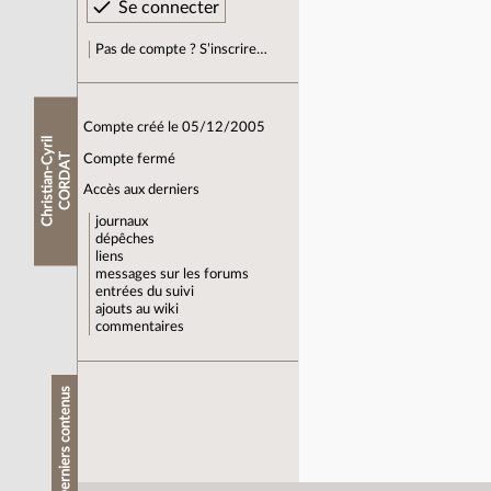
Pas de compte ? S’inscrire…
Compte créé le 05/12/2005
C
h
r
i
s
t
i
a
n
-
C
y
r
i
l
C
O
R
D
A
T
Compte fermé
Accès aux derniers
journaux
dépêches
liens
messages sur les forums
entrées du suivi
ajouts au wiki
commentaires
Derniers contenus