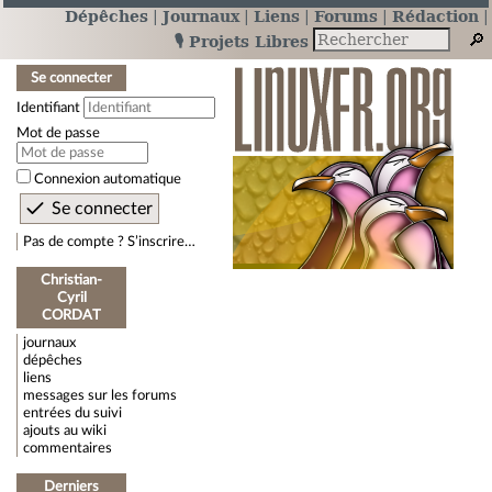
Dépêches
Journaux
Liens
Forums
Rédaction
🎙️ Projets Libres
Se connecter
Identifiant
Mot de passe
Connexion automatique
Pas de compte ? S’inscrire…
Christian-
Cyril
CORDAT
journaux
dépêches
liens
messages sur les forums
entrées du suivi
ajouts au wiki
commentaires
Derniers