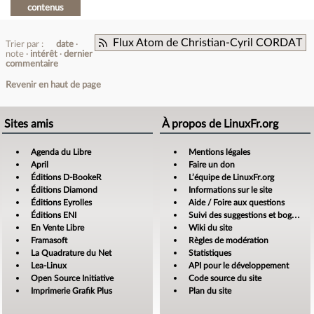
contenus
Flux Atom de Christian-Cyril CORDAT
Trier par :
date
note
intérêt
dernier
commentaire
Revenir en haut de page
Sites amis
À propos de LinuxFr.org
Agenda du Libre
Mentions légales
April
Faire un don
Éditions D-BookeR
L’équipe de LinuxFr.org
Éditions Diamond
Informations sur le site
Éditions Eyrolles
Aide / Foire aux questions
Éditions ENI
Suivi des suggestions et bogues
En Vente Libre
Wiki du site
Framasoft
Règles de modération
La Quadrature du Net
Statistiques
Lea-Linux
API pour le développement
Open Source Initiative
Code source du site
Imprimerie Grafik Plus
Plan du site