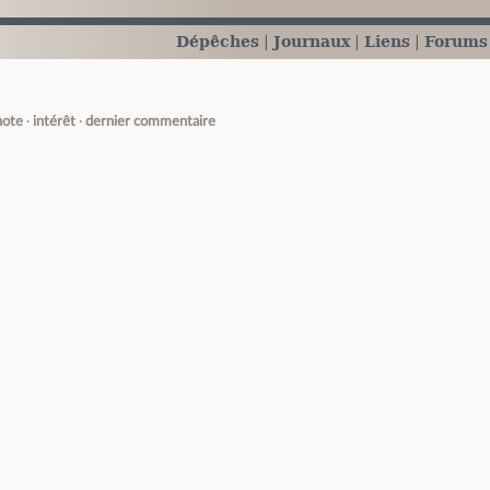
Dépêches
Journaux
Liens
Forums
note
intérêt
dernier commentaire
e