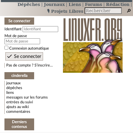
Dépêches
Journaux
Liens
Forums
Rédaction
🎙️ Projets Libres
Se connecter
Identifiant
Mot de passe
Connexion automatique
Pas de compte ? S’inscrire…
cinderella
journaux
dépêches
liens
messages sur les forums
entrées du suivi
ajouts au wiki
commentaires
Derniers
contenus