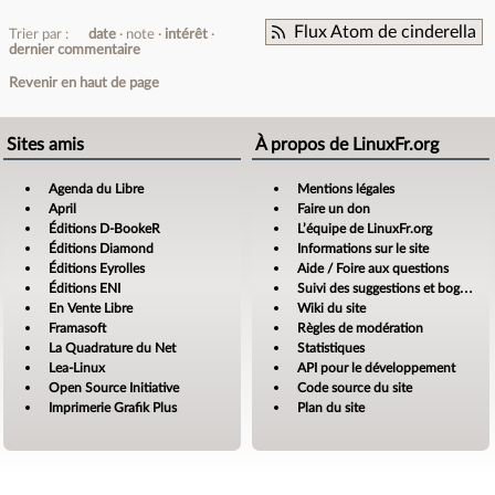
Flux Atom de cinderella
Trier par :
date
note
intérêt
dernier commentaire
Revenir en haut de page
Sites amis
À propos de LinuxFr.org
Agenda du Libre
Mentions légales
April
Faire un don
Éditions D-BookeR
L’équipe de LinuxFr.org
Éditions Diamond
Informations sur le site
Éditions Eyrolles
Aide / Foire aux questions
Éditions ENI
Suivi des suggestions et bogues
En Vente Libre
Wiki du site
Framasoft
Règles de modération
La Quadrature du Net
Statistiques
Lea-Linux
API pour le développement
Open Source Initiative
Code source du site
Imprimerie Grafik Plus
Plan du site