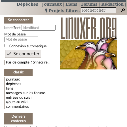
Dépêches
Journaux
Liens
Forums
Rédaction
🎙️ Projets Libres
Se connecter
Identifiant
Mot de passe
Connexion automatique
Pas de compte ? S’inscrire…
classic
journaux
dépêches
liens
messages sur les forums
entrées du suivi
ajouts au wiki
commentaires
Derniers
contenus