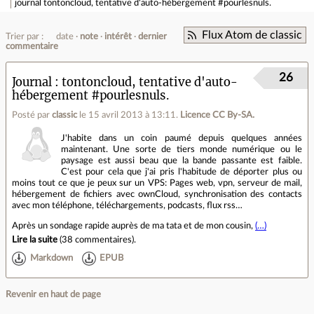
journal
tontoncloud, tentative d'auto-hébergement #pourlesnuls.
Flux Atom de classic
Trier par :
date
note
intérêt
dernier
commentaire
26
Journal
tontoncloud, tentative d'auto-
hébergement #pourlesnuls.
Posté par
classic
le 15 avril 2013 à 13:11
.
Licence CC By‑SA.
J'habite dans un coin paumé depuis quelques années
maintenant. Une sorte de tiers monde numérique ou le
paysage est aussi beau que la bande passante est faible.
C'est pour cela que j'ai pris l'habitude de déporter plus ou
moins tout ce que je peux sur un VPS: Pages web, vpn, serveur de mail,
hébergement de fichiers avec ownCloud, synchronisation des contacts
avec mon téléphone, téléchargements, podcasts, flux rss…
Après un sondage rapide auprès de ma tata et de mon cousin,
(…)
Lire la suite
(
38 commentaires
).
Markdown
EPUB
Revenir en haut de page