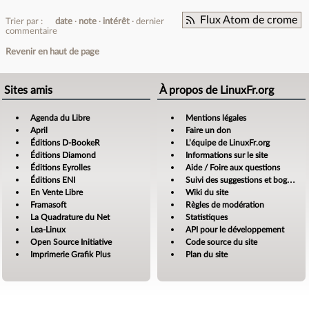
Flux Atom de crome
Trier par :
date
note
intérêt
dernier
commentaire
Revenir en haut de page
Sites amis
À propos de LinuxFr.org
Agenda du Libre
Mentions légales
April
Faire un don
Éditions D-BookeR
L’équipe de LinuxFr.org
Éditions Diamond
Informations sur le site
Éditions Eyrolles
Aide / Foire aux questions
Éditions ENI
Suivi des suggestions et bogues
En Vente Libre
Wiki du site
Framasoft
Règles de modération
La Quadrature du Net
Statistiques
Lea-Linux
API pour le développement
Open Source Initiative
Code source du site
Imprimerie Grafik Plus
Plan du site