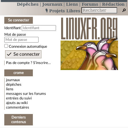
Dépêches
Journaux
Liens
Forums
Rédaction
🎙️ Projets Libres
Se connecter
Identifiant
Mot de passe
Connexion automatique
Pas de compte ? S’inscrire…
crome
journaux
dépêches
liens
messages sur les forums
entrées du suivi
ajouts au wiki
commentaires
Derniers
contenus