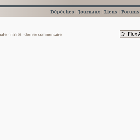
Dépêches
Journaux
Liens
Forums
Flux 
note
intérêt
dernier commentaire
e