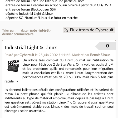
entrée de forum
Trier une liste sur une partie du nom
entrée de forum
Executer un script ou un binaire à partir d'un CD/DVD
entrée de forum
Blackout sur SSH
dépêche
Industrial Light & Linux
dépêche
SGI/Itanium/Linux : Le futur en marche
Flux Atom de Cybercult
Trier par :
date
note
intérêt
dernier commentaire
0
Industrial Light & Linux
Posté par
Cybercult
le 25 juin 2002 à 11:22
.
Modéré par
Benoît Sibaud
.
Un article très complet du Linux Journal sur l'utilisation de
Linux pour l'épisode 2 de StarWars. On y voit les outils d'ILM
et les problèmes qu'ils ont rencontrés pour leur migration,
mais la conclusion est là : « Avec Linux, l'augmentation des
performances n'est pas de 20 ou 30%, mais bien 5 fois plus
rapide ! »
Ils donnent la liste des détails des configurations utilisées et ils parlent de
Maya. La petit phrase qui fait plaisir : « d'habitude les artistes sont
indifférents au type de matériel employé, mais depuis le passage à Linux,
leur question est : où est ma station Linux ? ». On apprend aussi que Maya
est extrêmement stable sous Linux, « des mois de travail seul un seul
plantage » selon un artiste...