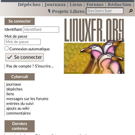
Dépêches
Journaux
Liens
Forums
Rédaction
🎙️ Projets Libres
Se connecter
Identifiant
Mot de passe
Connexion automatique
Pas de compte ? S’inscrire…
Cybercult
journaux
dépêches
liens
messages sur les forums
entrées du suivi
ajouts au wiki
commentaires
Derniers
contenus