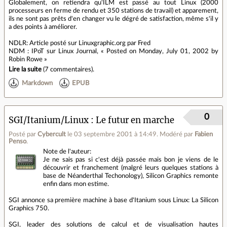
Globalement, on retiendra qu'ILM est passé au tout Linux (2000
processeurs en ferme de rendu et 350 stations de travail) et apparement,
ils ne sont pas prêts d'en changer vu le dégré de satisfaction, même s'il y
a des points à améliorer.
NDLR: Article posté sur Linuxgraphic.org par Fred
NDM : IPoT sur Linux Journal, « Posted on Monday, July 01, 2002 by
Robin Rowe »
Lire la suite
(
7 commentaires
).
Markdown
EPUB
0
SGI/Itanium/Linux : Le futur en marche
Posté par
Cybercult
le 03 septembre 2001 à 14:49
.
Modéré par
Fabien
Penso
.
Note de l'auteur:
Je ne sais pas si c'est déjà passée mais bon je viens de le
découvrir et franchement (malgré leurs quelques stations à
base de Néanderthal Techonology), Silicon Graphics remonte
enfin dans mon estime.
SGI annonce sa première machine à base d'Itanium sous Linux: La Silicon
Graphics 750.
SGI, leader des solutions de calcul et de visualisation hautes