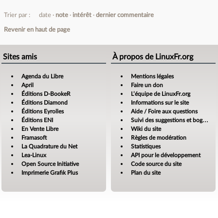
Trier par :
date
note
intérêt
dernier commentaire
Revenir en haut de page
Sites amis
À propos de LinuxFr.org
Agenda du Libre
Mentions légales
April
Faire un don
Éditions D-BookeR
L’équipe de LinuxFr.org
Éditions Diamond
Informations sur le site
Éditions Eyrolles
Aide / Foire aux questions
Éditions ENI
Suivi des suggestions et bogues
En Vente Libre
Wiki du site
Framasoft
Règles de modération
La Quadrature du Net
Statistiques
Lea-Linux
API pour le développement
Open Source Initiative
Code source du site
Imprimerie Grafik Plus
Plan du site