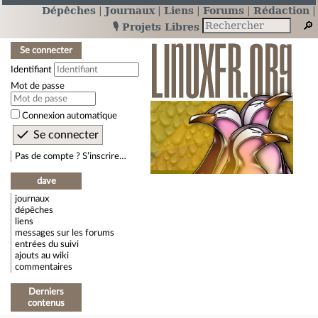
Dépêches
Journaux
Liens
Forums
Rédaction
🎙️ Projets Libres
Se connecter
Identifiant
Mot de passe
Connexion automatique
Pas de compte ? S’inscrire…
dave
journaux
dépêches
liens
messages sur les forums
entrées du suivi
ajouts au wiki
commentaires
Derniers
contenus