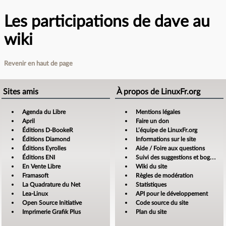
Les participations de dave au
wiki
Revenir en haut de page
Sites amis
À propos de LinuxFr.org
Agenda du Libre
Mentions légales
April
Faire un don
Éditions D-BookeR
L’équipe de LinuxFr.org
Éditions Diamond
Informations sur le site
Éditions Eyrolles
Aide / Foire aux questions
Éditions ENI
Suivi des suggestions et bogues
En Vente Libre
Wiki du site
Framasoft
Règles de modération
La Quadrature du Net
Statistiques
Lea-Linux
API pour le développement
Open Source Initiative
Code source du site
Imprimerie Grafik Plus
Plan du site