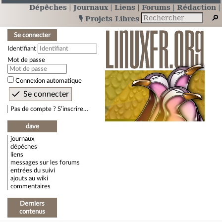
Dépêches
Journaux
Liens
Forums
Rédaction
🎙️ Projets Libres
Se connecter
Identifiant
Mot de passe
Connexion automatique
Pas de compte ? S’inscrire…
dave
journaux
dépêches
liens
messages sur les forums
entrées du suivi
ajouts au wiki
commentaires
Derniers
contenus