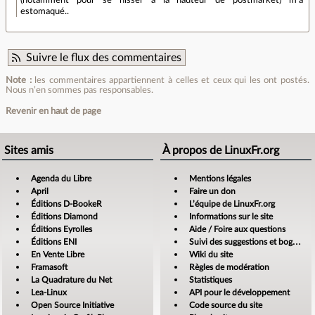
(notamment pour se hisser à la hauteur de postmarket) m'a
estomaqué..
Suivre le flux des commentaires
Note :
les commentaires appartiennent à celles et ceux qui les ont postés.
Nous n’en sommes pas responsables.
Revenir en haut de page
Sites amis
À propos de LinuxFr.org
Agenda du Libre
Mentions légales
April
Faire un don
Éditions D-BookeR
L’équipe de LinuxFr.org
Éditions Diamond
Informations sur le site
Éditions Eyrolles
Aide / Foire aux questions
Éditions ENI
Suivi des suggestions et bogues
En Vente Libre
Wiki du site
Framasoft
Règles de modération
La Quadrature du Net
Statistiques
Lea-Linux
API pour le développement
Open Source Initiative
Code source du site