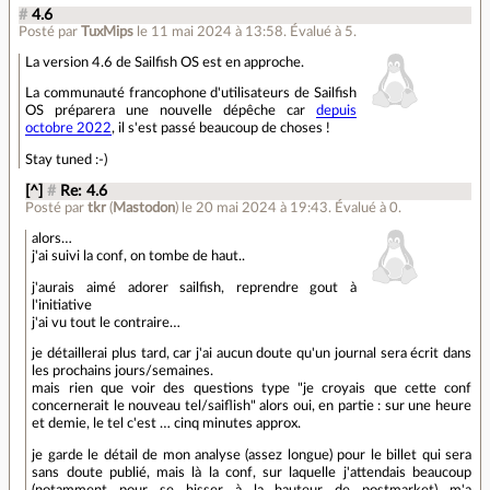
#
4.6
Posté par
TuxMips
le 11 mai 2024 à 13:58
.
Évalué à
5
.
La version 4.6 de Sailfish OS est en approche.
La communauté francophone d'utilisateurs de Sailfish
OS préparera une nouvelle dépêche car
depuis
octobre 2022
, il s'est passé beaucoup de choses !
Stay tuned :-)
[^]
#
Re: 4.6
Posté par
tkr
(
Mastodon
)
le 20 mai 2024 à 19:43
.
Évalué à
0
.
alors…
j'ai suivi la conf, on tombe de haut..
j'aurais aimé adorer sailfish, reprendre gout à
l'initiative
j'ai vu tout le contraire…
je détaillerai plus tard, car j'ai aucun doute qu'un journal sera écrit dans
les prochains jours/semaines.
mais rien que voir des questions type "je croyais que cette conf
concernerait le nouveau tel/saiflish" alors oui, en partie : sur une heure
et demie, le tel c'est … cinq minutes approx.
je garde le détail de mon analyse (assez longue) pour le billet qui sera
sans doute publié, mais là la conf, sur laquelle j'attendais beaucoup