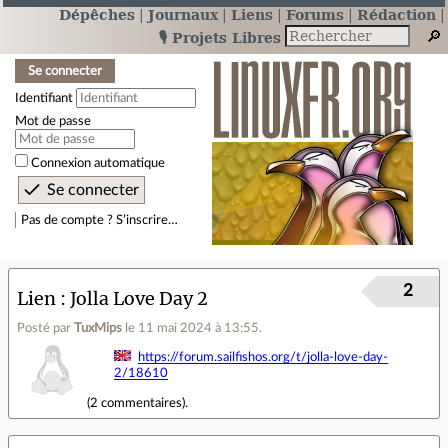
Dépêches
Journaux
Liens
Forums
Rédaction
🎙️ Projets Libres
Se connecter
Identifiant
Mot de passe
Connexion automatique
Pas de compte ? S’inscrire…
2
Lien
Jolla Love Day 2
Posté par
TuxMips
le 11 mai 2024 à 13:55
.
https://forum.sailfishos.org/t/jolla-love-day-
2/18610
(
2 commentaires
).