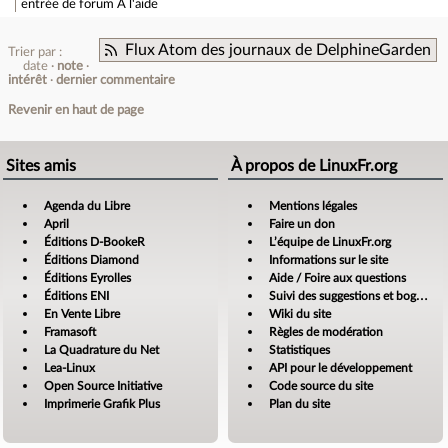
entrée de forum
A l'aide
Flux Atom des journaux de DelphineGarden
Trier par :
date
note
intérêt
dernier commentaire
Revenir en haut de page
Sites amis
À propos de LinuxFr.org
Agenda du Libre
Mentions légales
April
Faire un don
Éditions D-BookeR
L’équipe de LinuxFr.org
Éditions Diamond
Informations sur le site
Éditions Eyrolles
Aide / Foire aux questions
Éditions ENI
Suivi des suggestions et bogues
En Vente Libre
Wiki du site
Framasoft
Règles de modération
La Quadrature du Net
Statistiques
Lea-Linux
API pour le développement
Open Source Initiative
Code source du site
Imprimerie Grafik Plus
Plan du site