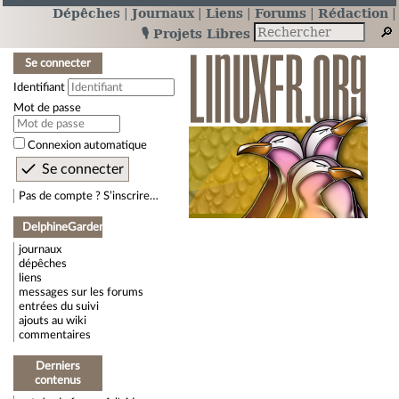
Dépêches
Journaux
Liens
Forums
Rédaction
🎙️ Projets Libres
Se connecter
Identifiant
Mot de passe
Connexion automatique
Pas de compte ? S’inscrire…
DelphineGarden
journaux
dépêches
liens
messages sur les forums
entrées du suivi
ajouts au wiki
commentaires
Derniers
contenus