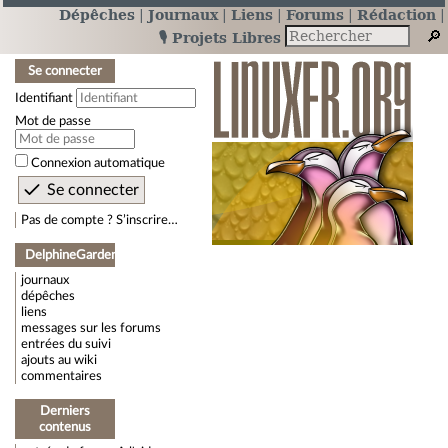
Dépêches
Journaux
Liens
Forums
Rédaction
🎙️ Projets Libres
Se connecter
Identifiant
Mot de passe
Connexion automatique
Pas de compte ? S’inscrire…
DelphineGarden
journaux
dépêches
liens
messages sur les forums
entrées du suivi
ajouts au wiki
commentaires
Derniers
contenus