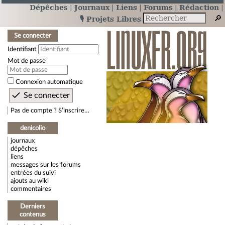
Dépêches
Journaux
Liens
Forums
Rédaction
🎙️ Projets Libres
Se connecter
Identifiant
Mot de passe
Connexion automatique
Pas de compte ? S’inscrire…
denicolio
journaux
dépêches
liens
messages sur les forums
entrées du suivi
ajouts au wiki
commentaires
Derniers
contenus