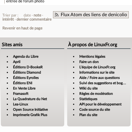
entrée de forum
photo
Flux Atom des liens de denicolio
Trier par :
date
note
intérêt
dernier commentaire
Revenir en haut de page
Sites amis
À propos de LinuxFr.org
Agenda du Libre
Mentions légales
April
Faire un don
Éditions D-BookeR
L’équipe de LinuxFr.org
Éditions Diamond
Informations sur le site
Éditions Eyrolles
Aide / Foire aux questions
Éditions ENI
Suivi des suggestions et bogues
En Vente Libre
Wiki du site
Framasoft
Règles de modération
La Quadrature du Net
Statistiques
Lea-Linux
API pour le développement
Open Source Initiative
Code source du site
Imprimerie Grafik Plus
Plan du site