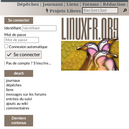
Dépêches
Journaux
Liens
Forums
Rédaction
🎙️ Projets Libres
Se connecter
Identifiant
Mot de passe
Connexion automatique
Pas de compte ? S’inscrire…
deuch
journaux
dépêches
liens
messages sur les forums
entrées du suivi
ajouts au wiki
commentaires
Derniers
contenus