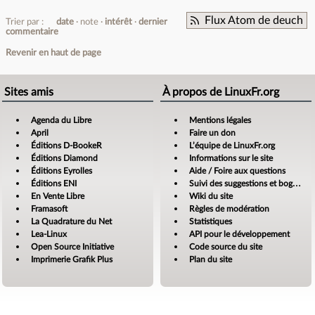
Flux Atom de deuch
Trier par :
date
note
intérêt
dernier
commentaire
Revenir en haut de page
Sites amis
À propos de LinuxFr.org
Agenda du Libre
Mentions légales
April
Faire un don
Éditions D-BookeR
L’équipe de LinuxFr.org
Éditions Diamond
Informations sur le site
Éditions Eyrolles
Aide / Foire aux questions
Éditions ENI
Suivi des suggestions et bogues
En Vente Libre
Wiki du site
Framasoft
Règles de modération
La Quadrature du Net
Statistiques
Lea-Linux
API pour le développement
Open Source Initiative
Code source du site
Imprimerie Grafik Plus
Plan du site