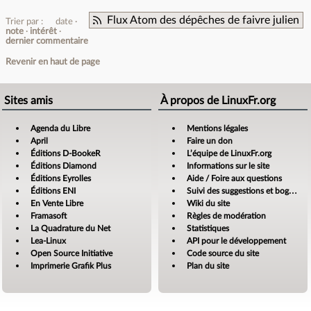
Flux Atom des dépêches de faivre julien
Trier par :
date
note
intérêt
dernier commentaire
Revenir en haut de page
Sites amis
À propos de LinuxFr.org
Agenda du Libre
Mentions légales
April
Faire un don
Éditions D-BookeR
L’équipe de LinuxFr.org
Éditions Diamond
Informations sur le site
Éditions Eyrolles
Aide / Foire aux questions
Éditions ENI
Suivi des suggestions et bogues
En Vente Libre
Wiki du site
Framasoft
Règles de modération
La Quadrature du Net
Statistiques
Lea-Linux
API pour le développement
Open Source Initiative
Code source du site
Imprimerie Grafik Plus
Plan du site