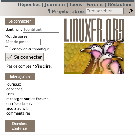
Dépêches
Journaux
Liens
Forums
Rédaction
🎙️ Projets Libres
Se connecter
Identifiant
Mot de passe
Connexion automatique
Pas de compte ? S’inscrire…
faivre julien
journaux
dépêches
liens
messages sur les forums
entrées du suivi
ajouts au wiki
commentaires
Derniers
contenus