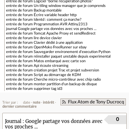
entrée de forum
Logiciel "borne récupération photos"
entrée de forum
Un tiling window manager que je comprends
entrée de forum
Backup montable
entrée de forum
Écrire variable header http
entrée de forum
Identd : comment ça marche?
entrée de forum
Programmation AVR Attiny2313
journal
Google partage vos données avec vos proches ...
entrée de forum
Tomcat Apache Proxy et sendRedirect
entrée de forum
lire device clavier
entrée de forum
Clavier dédié à une application
entrée de forum
OpenMoko FreeRunner sur ebay
entrée de forum
Sauvegarder environement d'execution Python
entrée de forum
réinstaller paquet unstable depuis experimental
entrée de forum
Matos embarqué avec carte son
entrée de forum
Api écoute streaming
entrée de forum
création projet Trac et projet subversion
entrée de forum
Script au démarrage de KDM
entrée de forum
Cherche micro-contrôleur avec chip radio
entrée de forum
monter partition d'un backup de disque
entrée de forum
supprimer tag id3
Flux Atom de Tony Ducrocq
Trier par :
date
note
intérêt
dernier commentaire
0
Journal
Google partage vos données avec
vos proches ...