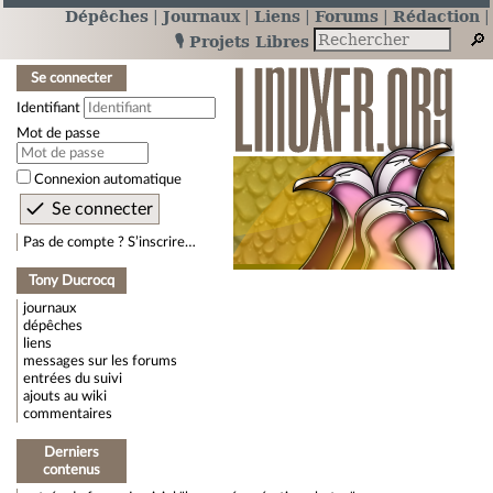
Dépêches
Journaux
Liens
Forums
Rédaction
🎙️ Projets Libres
Se connecter
Identifiant
Mot de passe
Connexion automatique
Pas de compte ? S’inscrire…
Tony Ducrocq
journaux
dépêches
liens
messages sur les forums
entrées du suivi
ajouts au wiki
commentaires
Derniers
contenus