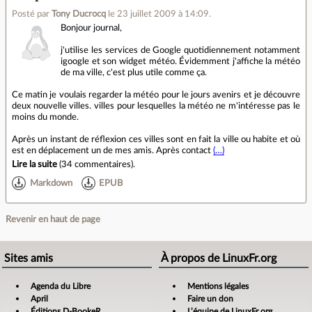
Posté par
Tony Ducrocq
le 23 juillet 2009 à 14:09
.
Bonjour journal,
j'utilise les services de Google quotidiennement notamment
igoogle et son widget météo. Évidemment j'affiche la météo
de ma ville, c'est plus utile comme ça.
Ce matin je voulais regarder la météo pour le jours avenirs et je découvre
deux nouvelle villes. villes pour lesquelles la météo ne m'intéresse pas le
moins du monde.
Après un instant de réflexion ces villes sont en fait la ville ou habite et où
est en déplacement un de mes amis. Après contact
(…)
Lire la suite
(
34 commentaires
).
Markdown
EPUB
Revenir en haut de page
Sites amis
À propos de LinuxFr.org
Agenda du Libre
Mentions légales
April
Faire un don
Éditions D-BookeR
L’équipe de LinuxFr.org