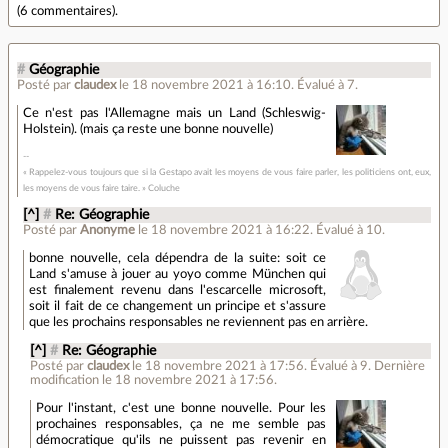
(
6 commentaires
).
#
Géographie
Posté par
claudex
le 18 novembre 2021 à 16:10
.
Évalué à
7
.
Ce n'est pas l'Allemagne mais un Land (Schleswig-
Holstein). (mais ça reste une bonne nouvelle)
« Rappelez-vous toujours que si la Gestapo avait les moyens de vous faire parler, les politiciens ont, eux,
les moyens de vous faire taire. » Coluche
[^]
#
Re: Géographie
Posté par
Anonyme
le 18 novembre 2021 à 16:22
.
Évalué à
10
.
bonne nouvelle, cela dépendra de la suite: soit ce
Land s'amuse à jouer au yoyo comme München qui
est finalement revenu dans l'escarcelle microsoft,
soit il fait de ce changement un principe et s'assure
que les prochains responsables ne reviennent pas en arrière.
[^]
#
Re: Géographie
Posté par
claudex
le 18 novembre 2021 à 17:56
.
Évalué à
9
.
Dernière
modification le 18 novembre 2021 à 17:56.
Pour l'instant, c'est une bonne nouvelle. Pour les
prochaines responsables, ça ne me semble pas
démocratique qu'ils ne puissent pas revenir en