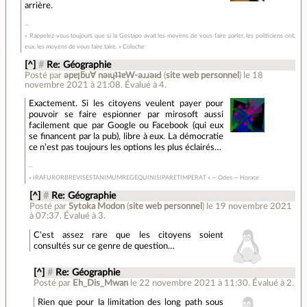
arrière.
« Rappelez-vous toujours que si la Gestapo avait les moyens de vous faire parler, les politiciens ont,
eux, les moyens de vous faire taire. » Coluche
[^]
#
Re: Géographie
Posté par
ǝpɐןƃu∀ nǝıɥʇʇɐW-ǝɹɹǝıԀ
(
site web personnel
)
le 18
novembre 2021 à 21:08
.
Évalué à
4
.
Exactement. Si les citoyens veulent payer pour
pouvoir se faire espionner par mirosoft aussi
facilement que par Google ou Facebook (qui eux
se financent par la pub), libre à eux. La démocratie
ce n’est pas toujours les options les plus éclairés…
« IRAFURORBREVISESTANIMUMREGEQUINISIPARETIMPERAT » — Odes — Horace
[^]
#
Re: Géographie
Posté par
Sytoka Modon
(
site web personnel
)
le 19 novembre 2021
à 07:37
.
Évalué à
3
.
C'est assez rare que les citoyens soient
consultés sur ce genre de question…
[^]
#
Re: Géographie
Posté par
Eh_Dis_Mwan
le 22 novembre 2021 à 11:30
.
Évalué à
2
.
Rien que pour la limitation des long path sous