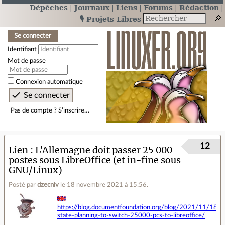
Dépêches
Journaux
Liens
Forums
Rédaction
🎙️ Projets Libres
Se connecter
Identifiant
Mot de passe
Connexion automatique
Pas de compte ? S’inscrire…
12
Lien
L'Allemagne doit passer 25 000
postes sous LibreOffice (et in-fine sous
GNU/Linux)
Posté par
dzecniv
le 18 novembre 2021 à 15:56
.
https://blog.documentfoundation.org/blog/2021/11/18/g
state-planning-to-switch-25000-pcs-to-libreoffice/