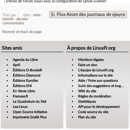
entrée de forum
Souci avec la configuration de Qmail-scanner
Flux Atom des journaux de ejayce
Trier par :
date
note
intérêt
dernier
commentaire
Revenir en haut de page
Sites amis
À propos de LinuxFr.org
Agenda du Libre
Mentions légales
April
Faire un don
Éditions D-BookeR
L’équipe de LinuxFr.org
Éditions Diamond
Informations sur le site
Éditions Eyrolles
Aide / Foire aux questions
Éditions ENI
Suivi des suggestions et bogues
En Vente Libre
Wiki du site
Framasoft
Règles de modération
La Quadrature du Net
Statistiques
Lea-Linux
API pour le développement
Open Source Initiative
Code source du site
Imprimerie Grafik Plus
Plan du site