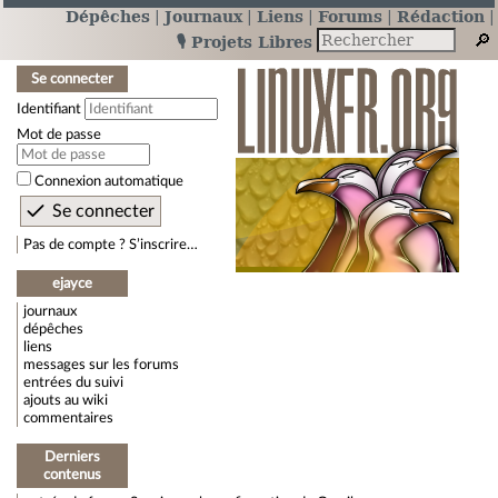
Dépêches
Journaux
Liens
Forums
Rédaction
🎙️ Projets Libres
Se connecter
Identifiant
Mot de passe
Connexion automatique
Pas de compte ? S’inscrire…
ejayce
journaux
dépêches
liens
messages sur les forums
entrées du suivi
ajouts au wiki
commentaires
Derniers
contenus