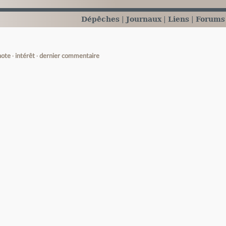
Dépêches
Journaux
Liens
Forums
note
intérêt
dernier commentaire
e