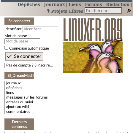
Dépêches
Journaux
Liens
Forums
Rédaction
🎙️ Projets Libres
Se connecter
Identifiant
Mot de passe
Connexion automatique
Pas de compte ? S’inscrire…
El_DreamMachine
journaux
dépêches
liens
messages sur les forums
entrées du suivi
ajouts au wiki
commentaires
Derniers
contenus