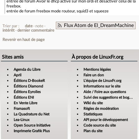
entrée de forum
Avoir le dhcp activé sur mon ordi et désactiver celui de la
freebox.
entrée de forum
freebox mode routeur, squid3 et squeeze
Flux Atom de El_DreamMachine
Trier par :
date
note
intérêt
dernier commentaire
Revenir en haut de page
Sites amis
À propos de LinuxFr.org
Agenda du Libre
Mentions légales
April
Faire un don
Éditions D-BookeR
L’équipe de LinuxFr.org
Éditions Diamond
Informations sur le site
Éditions Eyrolles
Aide / Foire aux questions
Éditions ENI
Suivi des suggestions et bogues
En Vente Libre
Wiki du site
Framasoft
Règles de modération
La Quadrature du Net
Statistiques
Lea-Linux
API pour le développement
Open Source Initiative
Code source du site
Imprimerie Grafik Plus
Plan du site