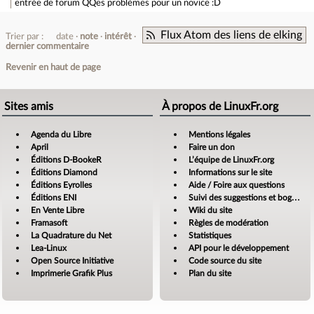
entrée de forum
QQes problèmes pour un novice :D
Flux Atom des liens de elking
Trier par :
date
note
intérêt
dernier commentaire
Revenir en haut de page
Sites amis
À propos de LinuxFr.org
Agenda du Libre
Mentions légales
April
Faire un don
Éditions D-BookeR
L’équipe de LinuxFr.org
Éditions Diamond
Informations sur le site
Éditions Eyrolles
Aide / Foire aux questions
Éditions ENI
Suivi des suggestions et bogues
En Vente Libre
Wiki du site
Framasoft
Règles de modération
La Quadrature du Net
Statistiques
Lea-Linux
API pour le développement
Open Source Initiative
Code source du site
Imprimerie Grafik Plus
Plan du site