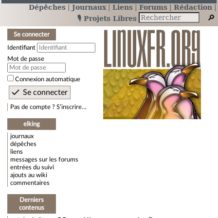
Dépêches
Journaux
Liens
Forums
Rédaction
🎙️ Projets Libres
Se connecter
Identifiant
Mot de passe
Connexion automatique
Pas de compte ? S’inscrire…
elking
journaux
dépêches
liens
messages sur les forums
entrées du suivi
ajouts au wiki
commentaires
Derniers
contenus