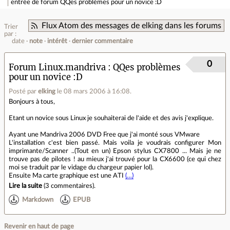
entrée de forum
QQes problèmes pour un novice :D
Flux Atom des messages de elking dans les forums
Trier
par :
date
note
intérêt
dernier commentaire
0
Forum Linux.mandriva
QQes problèmes
pour un novice :D
Posté par
elking
le 08 mars 2006 à 16:08
.
Bonjours à tous,
Etant un novice sous Linux je souhaiterai de l'aide et des avis j'explique.
Ayant une Mandriva 2006 DVD Free que j'ai monté sous VMware
L'installation c'est bien passé. Mais voila je voudrais configurer Mon
imprimante/Scanner ..(Tout en un) Epson stylus CX7800 ... Mais je ne
trouve pas de pilotes ! au mieux j'ai trouvé pour la CX6600 (ce qui chez
moi se traduit par le vidage du chargeur papier lol).
Ensuite Ma carte graphique est une ATI
(…)
Lire la suite
(
3 commentaires
).
Markdown
EPUB
Revenir en haut de page