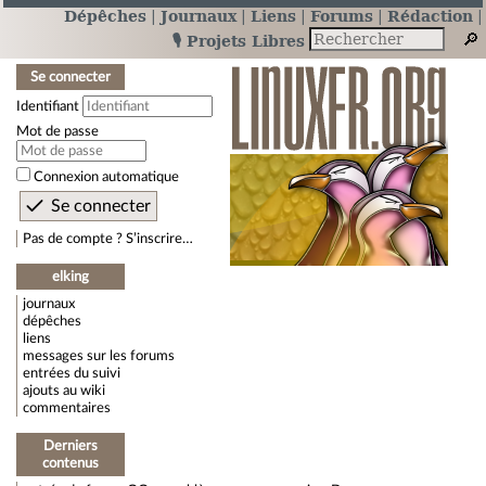
Dépêches
Journaux
Liens
Forums
Rédaction
🎙️ Projets Libres
Se connecter
Identifiant
Mot de passe
Connexion automatique
Pas de compte ? S’inscrire…
elking
journaux
dépêches
liens
messages sur les forums
entrées du suivi
ajouts au wiki
commentaires
Derniers
contenus