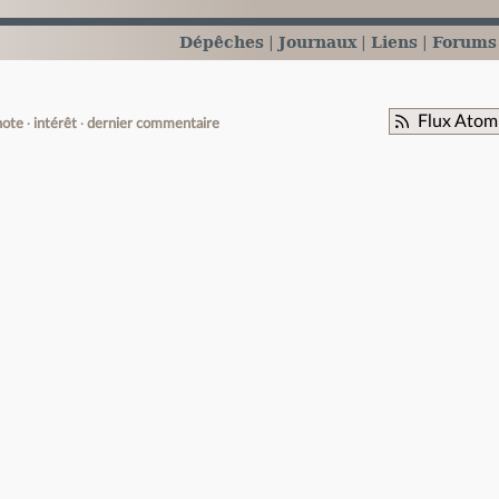
Dépêches
Journaux
Liens
Forums
Flux Atom
note
intérêt
dernier commentaire
e