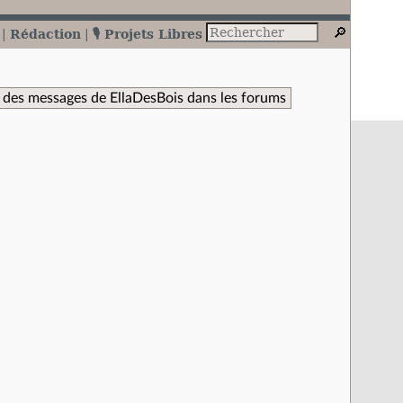
Rédaction
🎙️ Projets Libres
 des messages de EllaDesBois dans les forums