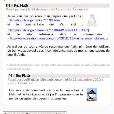
[^]
#
Re: Flattr
Posté par
dave
le 21 décembre 2010 à 00:29
.
Évalué à
6
.
Je ne sais pas pourquoi mais depuis que j'ai lu ça :
[
http://linuxfr.org/tracker/1193.html
]
et le commentaire qui s'en suit :
[
http://linuxfr.org/comments/1188449.html#1188449
]
et le site référencé dans le commentaire :
[
http://www.creationmonetaire.info/2010/12/numerama-installe-(...)
]
Je n'ai pas du tout envie de recommander flattr, ni même de l'utiliser.
Le bon vieux paypal a ses inconvénients, mais au moins nous savons de
quoi il s'agit.
Systemd, the bright side of linux, toward a better user experience and on the road to massive adoption
of linux for the desktop.
[^]
#
Re: Flattr
Posté par
JoeltheLion
(
site web personnel
)
le 21 décembre 2010 à
22:02
.
Évalué à
2
.
Dis moi spécifiquement ce que tu reproches à
Flattr, et je te répondrai. Là j'ai l'impression que tu
ne fais qu'agiter des peurs irrationnelles.