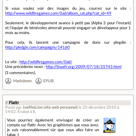
Si vous voulez voir des images du jeu, courrez sur le site :
http://www.wildfiregames.com/0ad/album_cat.php?cat_id=49
Seulement, le développement avance à petit pas (Alpha 3 pour l'instant)
et l'équipe de bénévoles aimerait pouvoir engager un développeur pour 1
mois au moins.
Pour cela, ils lancent une campagne de dons sur plegdie :
http://pledgie.com/campaigns/14160
Le site :
http://wildfiregames.com/0ad/
Une précédente news :
http://linuxfr.org/2009/07/18/25743.html
(
3 commentaires
).
Markdown
EPUB
#
Flattr
Posté par
JoeltheLion
(
site web personnel
)
le 20 décembre 2010 à
14:02
.
Évalué à
8
.
Vous pourriez également envisager de créer un
compte sur flattr. Avec les graphismes que vous avez,
je suis raisonnablement sûr que vous allez faire un
tabac :)