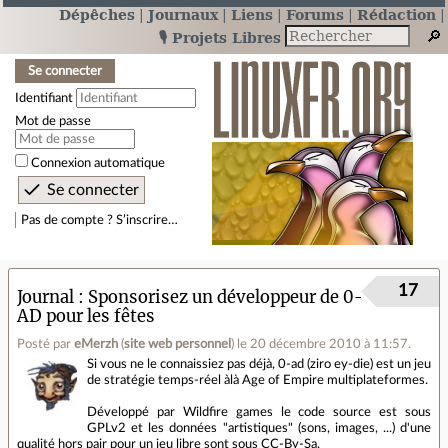
Dépêches
Journaux
Liens
Forums
Rédaction
🎙️ Projets Libres
Se connecter
Identifiant
Mot de passe
Connexion automatique
Pas de compte ? S’inscrire…
17
Journal
Sponsorisez un développeur de 0-
AD pour les fêtes
Posté par
eMerzh
(
site web personnel
)
le 20 décembre 2010 à 11:57
.
Si vous ne le connaissiez pas déjà, 0-ad (ziro ey-die) est un jeu
de stratégie temps-réel àlà Age of Empire multiplateformes.
Développé par Wildfire games le code source est sous
GPLv2 et les données "artistiques" (sons, images, ...) d'une
qualité hors pair pour un jeu libre sont sous CC-By-Sa.