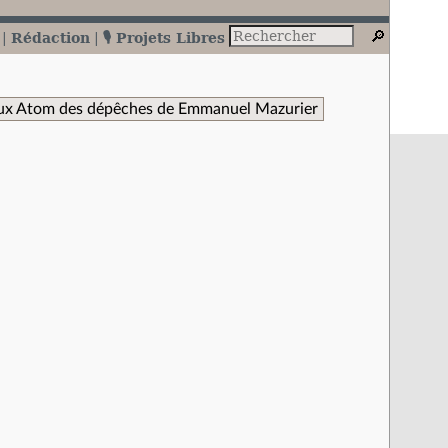
Rédaction
🎙️ Projets Libres
ux Atom des dépêches de Emmanuel Mazurier