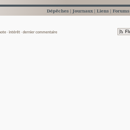
Dépêches
Journaux
Liens
Forums
Fl
note
intérêt
dernier commentaire
e