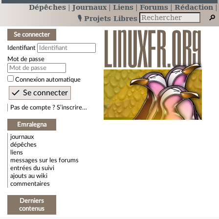
Dépêches
Journaux
Liens
Forums
Rédaction
🎙️ Projets Libres
Se connecter
Identifiant
Mot de passe
Connexion automatique
Pas de compte ? S’inscrire…
Emralegna
journaux
dépêches
liens
messages sur les forums
entrées du suivi
ajouts au wiki
commentaires
Derniers
contenus