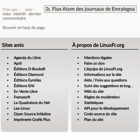
Flux Atom des journaux de Emralegna
Trier par :
date
note
intérêt
dernier
commentaire
Revenir en haut de page
Sites amis
À propos de LinuxFr.org
Agenda du Libre
Mentions légales
April
Faire un don
Éditions D-BookeR
L’équipe de LinuxFr.org
Éditions Diamond
Informations sur le site
Éditions Eyrolles
Aide / Foire aux questions
Éditions ENI
Suivi des suggestions et bogues
En Vente Libre
Wiki du site
Framasoft
Règles de modération
La Quadrature du Net
Statistiques
Lea-Linux
API pour le développement
Open Source Initiative
Code source du site
Imprimerie Grafik Plus
Plan du site