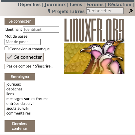
Dépêches
Journaux
Liens
Forums
Rédaction
🎙️ Projets Libres
Se connecter
Identifiant
Mot de passe
Connexion automatique
Pas de compte ? S’inscrire…
Emralegna
journaux
dépêches
liens
messages sur les forums
entrées du suivi
ajouts au wiki
commentaires
Derniers
contenus