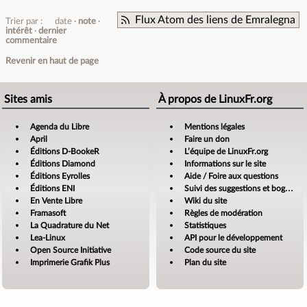
Flux Atom des liens de Emralegna
Trier par :
date
note
intérêt
dernier
commentaire
Revenir en haut de page
Sites amis
À propos de LinuxFr.org
Agenda du Libre
Mentions légales
April
Faire un don
Éditions D-BookeR
L’équipe de LinuxFr.org
Éditions Diamond
Informations sur le site
Éditions Eyrolles
Aide / Foire aux questions
Éditions ENI
Suivi des suggestions et bogues
En Vente Libre
Wiki du site
Framasoft
Règles de modération
La Quadrature du Net
Statistiques
Lea-Linux
API pour le développement
Open Source Initiative
Code source du site
Imprimerie Grafik Plus
Plan du site