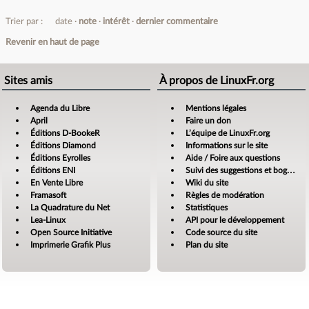
Trier par :
date
note
intérêt
dernier commentaire
Revenir en haut de page
Sites amis
À propos de LinuxFr.org
Agenda du Libre
Mentions légales
April
Faire un don
Éditions D-BookeR
L’équipe de LinuxFr.org
Éditions Diamond
Informations sur le site
Éditions Eyrolles
Aide / Foire aux questions
Éditions ENI
Suivi des suggestions et bogues
En Vente Libre
Wiki du site
Framasoft
Règles de modération
La Quadrature du Net
Statistiques
Lea-Linux
API pour le développement
Open Source Initiative
Code source du site
Imprimerie Grafik Plus
Plan du site