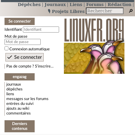
Dépêches
Journaux
Liens
Forums
Rédaction
🎙️ Projets Libres
Se connecter
Identifiant
Mot de passe
Connexion automatique
Pas de compte ? S’inscrire…
engazag
journaux
dépêches
liens
messages sur les forums
entrées du suivi
ajouts au wiki
commentaires
Derniers
contenus