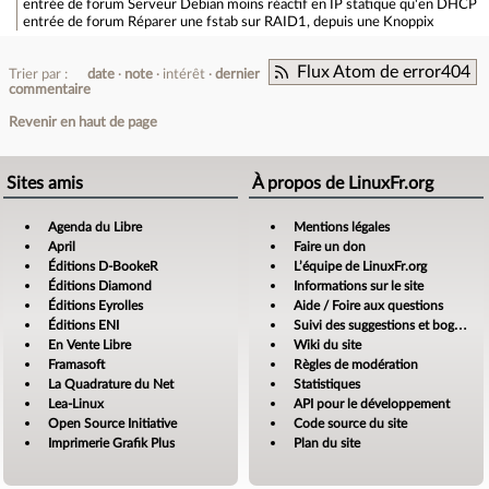
entrée de forum
Serveur Debian moins réactif en IP statique qu'en DHCP
entrée de forum
Réparer une fstab sur RAID1, depuis une Knoppix
Flux Atom de error404
Trier par :
date
note
intérêt
dernier
commentaire
Revenir en haut de page
Sites amis
À propos de LinuxFr.org
Agenda du Libre
Mentions légales
April
Faire un don
Éditions D-BookeR
L’équipe de LinuxFr.org
Éditions Diamond
Informations sur le site
Éditions Eyrolles
Aide / Foire aux questions
Éditions ENI
Suivi des suggestions et bogues
En Vente Libre
Wiki du site
Framasoft
Règles de modération
La Quadrature du Net
Statistiques
Lea-Linux
API pour le développement
Open Source Initiative
Code source du site
Imprimerie Grafik Plus
Plan du site