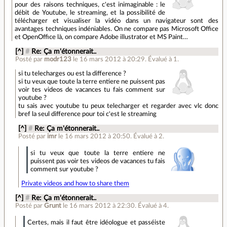
pour des raisons techniques, c'est inimaginable : le
débit de Youtube, le streaming, et la possibilité de
télécharger et visualiser la vidéo dans un navigateur sont des
avantages techniques indéniables. On ne compare pas Microsoft Office
et OpenOffice là, on compare Adobe illustrator et MS Paint…
[^]
#
Re: Ça m'étonnerait..
Posté par
modr123
le 16 mars 2012 à 20:29
.
Évalué à
1
.
si tu telecharges ou est la difference ?
si tu veux que toute la terre entiere ne puissent pas
voir tes videos de vacances tu fais comment sur
youtube ?
tu sais avec youtube tu peux telecharger et regarder avec vlc donc
bref la seul difference pour toi c'est le streaming
[^]
#
Re: Ça m'étonnerait..
Posté par
imr
le 16 mars 2012 à 20:50
.
Évalué à
2
.
si tu veux que toute la terre entiere ne
puissent pas voir tes videos de vacances tu fais
comment sur youtube ?
Private videos and how to share them
[^]
#
Re: Ça m'étonnerait..
Posté par
Grunt
le 16 mars 2012 à 22:30
.
Évalué à
4
.
Certes, mais il faut être idéologue et passéiste