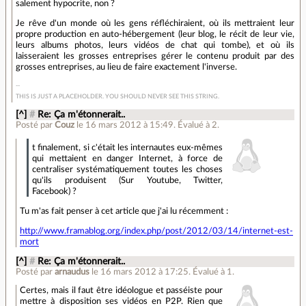
salement hypocrite, non ?
Je rêve d'un monde où les gens réfléchiraient, où ils mettraient leur
propre production en auto-hébergement (leur blog, le récit de leur vie,
leurs albums photos, leurs vidéos de chat qui tombe), et où ils
laisseraient les grosses entreprises gérer le contenu produit par des
grosses entreprises, au lieu de faire exactement l'inverse.
THIS IS JUST A PLACEHOLDER. YOU SHOULD NEVER SEE THIS STRING.
[^]
#
Re: Ça m'étonnerait..
Posté par
Couz
le 16 mars 2012 à 15:49
.
Évalué à
2
.
t finalement, si c'était les internautes eux-mêmes
qui mettaient en danger Internet, à force de
centraliser systématiquement toutes les choses
qu'ils produisent (Sur Youtube, Twitter,
Facebook) ?
Tu m'as fait penser à cet article que j'ai lu récemment :
http://www.framablog.org/index.php/post/2012/03/14/internet-est-
mort
[^]
#
Re: Ça m'étonnerait..
Posté par
arnaudus
le 16 mars 2012 à 17:25
.
Évalué à
1
.
Certes, mais il faut être idéologue et passéiste pour
mettre à disposition ses vidéos en P2P. Rien que