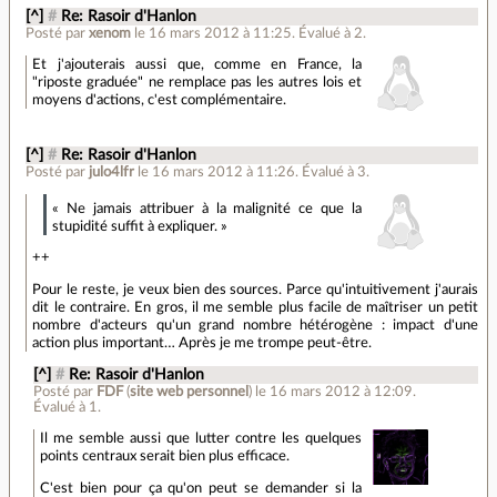
[^]
#
Re: Rasoir d'Hanlon
Posté par
xenom
le 16 mars 2012 à 11:25
.
Évalué à
2
.
Et j'ajouterais aussi que, comme en France, la
"riposte graduée" ne remplace pas les autres lois et
moyens d'actions, c'est complémentaire.
[^]
#
Re: Rasoir d'Hanlon
Posté par
julo4lfr
le 16 mars 2012 à 11:26
.
Évalué à
3
.
« Ne jamais attribuer à la malignité ce que la
stupidité suffit à expliquer. »
++
Pour le reste, je veux bien des sources. Parce qu'intuitivement j'aurais
dit le contraire. En gros, il me semble plus facile de maîtriser un petit
nombre d'acteurs qu'un grand nombre hétérogène : impact d'une
action plus important… Après je me trompe peut-être.
[^]
#
Re: Rasoir d'Hanlon
Posté par
FDF
(
site web personnel
)
le 16 mars 2012 à 12:09
.
Évalué à
1
.
Il me semble aussi que lutter contre les quelques
points centraux serait bien plus efficace.
C'est bien pour ça qu'on peut se demander si la