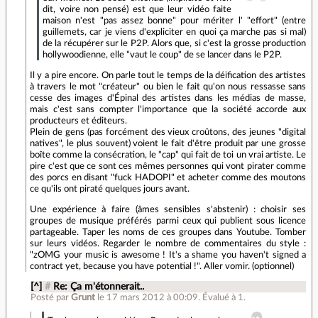
dit, voire non pensé) est que leur vidéo faite
maison n'est "pas assez bonne" pour mériter l' "effort" (entre
guillemets, car je viens d'expliciter en quoi ça marche pas si mal)
de la récupérer sur le P2P. Alors que, si c'est la grosse production
hollywoodienne, elle "vaut le coup" de se lancer dans le P2P.
Il y a pire encore. On parle tout le temps de la déification des artistes
à travers le mot "créateur" ou bien le fait qu'on nous ressasse sans
cesse des images d'Épinal des artistes dans les médias de masse,
mais c'est sans compter l'importance que la société accorde aux
producteurs et éditeurs.
Plein de gens (pas forcément des vieux croûtons, des jeunes "digital
natives", le plus souvent) voient le fait d'être produit par une grosse
boîte comme la consécration, le "cap" qui fait de toi un vrai artiste. Le
pire c'est que ce sont ces mêmes personnes qui vont pirater comme
des porcs en disant "fuck HADOPI" et acheter comme des moutons
ce qu'ils ont piraté quelques jours avant.
Une expérience à faire (âmes sensibles s'abstenir) : choisir ses
groupes de musique préférés parmi ceux qui publient sous licence
partageable. Taper les noms de ces groupes dans Youtube. Tomber
sur leurs vidéos. Regarder le nombre de commentaires du style :
"zOMG your music is awesome ! It's a shame you haven't signed a
contract yet, because you have potential !". Aller vomir. (optionnel)
[^]
#
Re: Ça m'étonnerait..
Posté par
Grunt
le 17 mars 2012 à 00:09
.
Évalué à
1
.