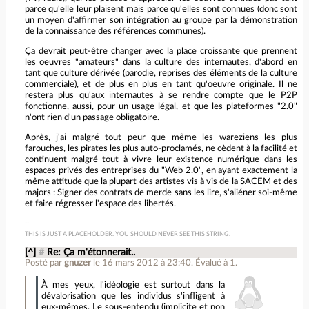
parce qu'elle leur plaisent mais parce qu'elles sont connues (donc sont
un moyen d'affirmer son intégration au groupe par la démonstration
de la connaissance des références communes).
Ça devrait peut-être changer avec la place croissante que prennent
les oeuvres "amateurs" dans la culture des internautes, d'abord en
tant que culture dérivée (parodie, reprises des éléments de la culture
commerciale), et de plus en plus en tant qu'oeuvre originale. Il ne
restera plus qu'aux internautes à se rendre compte que le P2P
fonctionne, aussi, pour un usage légal, et que les plateformes "2.0"
n'ont rien d'un passage obligatoire.
Après, j'ai malgré tout peur que même les wareziens les plus
farouches, les pirates les plus auto-proclamés, ne cèdent à la facilité et
continuent malgré tout à vivre leur existence numérique dans les
espaces privés des entreprises du "Web 2.0", en ayant exactement la
même attitude que la plupart des artistes vis à vis de la SACEM et des
majors : Signer des contrats de merde sans les lire, s'aliéner soi-même
et faire régresser l'espace des libertés.
THIS IS JUST A PLACEHOLDER. YOU SHOULD NEVER SEE THIS STRING.
[^]
#
Re: Ça m'étonnerait..
Posté par
gnuzer
le 16 mars 2012 à 23:40
.
Évalué à
1
.
À mes yeux, l'idéologie est surtout dans la
dévalorisation que les individus s'infligent à
eux-mêmes. Le sous-entendu (implicite et non