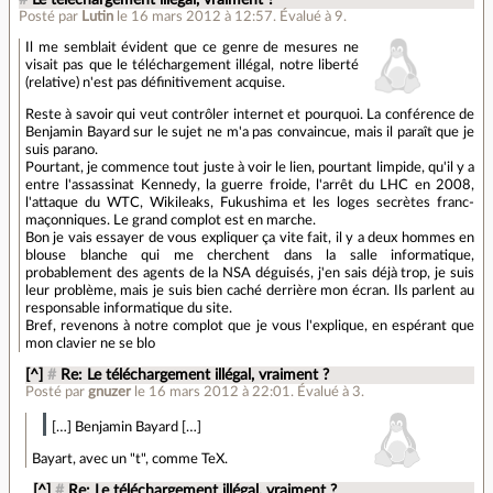
#
Le téléchargement illégal, vraiment ?
Posté par
Lutin
le 16 mars 2012 à 12:57
.
Évalué à
9
.
Il me semblait évident que ce genre de mesures ne
visait pas que le téléchargement illégal, notre liberté
(relative) n'est pas définitivement acquise.
Reste à savoir qui veut contrôler internet et pourquoi. La conférence de
Benjamin Bayard sur le sujet ne m'a pas convaincue, mais il paraît que je
suis parano.
Pourtant, je commence tout juste à voir le lien, pourtant limpide, qu'il y a
entre l'assassinat Kennedy, la guerre froide, l'arrêt du LHC en 2008,
l'attaque du WTC, Wikileaks, Fukushima et les loges secrètes franc-
maçonniques. Le grand complot est en marche.
Bon je vais essayer de vous expliquer ça vite fait, il y a deux hommes en
blouse blanche qui me cherchent dans la salle informatique,
probablement des agents de la NSA déguisés, j'en sais déjà trop, je suis
leur problème, mais je suis bien caché derrière mon écran. Ils parlent au
responsable informatique du site.
Bref, revenons à notre complot que je vous l'explique, en espérant que
mon clavier ne se blo
[^]
#
Re: Le téléchargement illégal, vraiment ?
Posté par
gnuzer
le 16 mars 2012 à 22:01
.
Évalué à
3
.
[…] Benjamin Bayard […]
Bayart, avec un "t", comme TeX.
[^]
#
Re: Le téléchargement illégal, vraiment ?