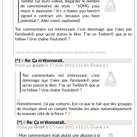
Tomber sur leurs vidéos. Regarder le nombre
de commentaires du style : "zOMG your
music is awesome ! It's a shame you haven't
signed a contract yet, because you have
potential !". Aller vomir. (optionnel)
Ton commentaire est intéressant, c'est dommage que t'aies pas
Facebook© pour qu'on puisse le liker. T'as un Twitter© que je te
follow ? Une chaîne Youtube© ?
THIS IS JUST A PLACEHOLDER. YOU SHOULD NEVER SEE THIS STRING.
[^]
#
Re: Ça m'étonnerait..
Posté par
gnuzer
le 17 mars 2012 à 11:40
.
Évalué à
1
.
Ton commentaire est intéressant, c'est
dommage que t'aies pas Facebook© pour
qu'on puisse le liker. T'as un Twitter© que je
te follow ? Une chaîne Youtube© ?
…
Honnêtement, j'ai pas compris. Est-ce que le fait que des groupes
de musique aient un compte Youtube les place automatiquement
du mauvais côté de la Force ? :/
[^]
#
Re: Ça m'étonnerait..
Posté par
Grunt
le 17 mars 2012 à 12:21
.
Évalué à
4
.
Mon commentaire était plutôt une allusion à la