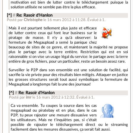
motivation est bien de lutter contre le téléchargement puisque la
solution utilisée ne semble pas être la plus efficace.
[^]
#
Re: Rasoir d'Hanlon
Posté par
Christophe
le 16 mars 2012 à 11:28
.
Évalué à
1
.
Mais il est pourtant tellement plus juste et efficace
de lutter contre ceux qui font leur business sur le
piratage de masse. Il n'y a qu'à observer: la
fermeture de Megaupload a semé la panique chez
beaucoup de sites de ce genre, et maintenant la majorité ne propose
plus le partage avec la terre entière. Restriction qui est en soi
raisonnable si on vise un usage légal du service: le partage avec la terre
entière de gros fichiers, pour un particulier, reste un besoin assez rare.
Surveiller le P2P dans son ensemble est une solution de facilité, qui
sacrifie la vie privée pour des résultats bien mitigés. Attaquer en justice
les grosses structures serait tout aussi symbolique: la fermeture de
Megaupload a longtemps fait la une des journaux!
[^]
#
Re: Rasoir d'Hanlon
Posté par
imr
le 16 mars 2012 à 12:32
.
Évalué à
1
.
Ca va ensemble. Tu coupes la source dans les cas
megaupload ou piratebay et en plus, dans le cas
P2P, tu peux rajouter une mesure dissuasive vers
les utilisateurs. Mais ne t'inquiètes pas, si c'était
possible de rajouter le téléchargement direct ou le streaming
facilement dans les mesures dissuasives, ça serait fait aussi.