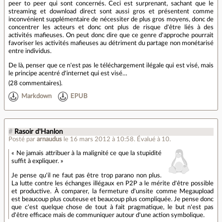
peer to peer qui sont concernés. Ceci est surprenant, sachant que le
streaming et download direct sont aussi gros et présentent comme
inconvénient supplémentaire de nécessiter de plus gros moyens, donc de
concentrer les acteurs et donc ont plus de risque d'être liés à des
activités mafieuses. On peut donc dire que ce genre d'approche pourrait
favoriser les activités mafieuses au détriment du partage non monétarisé
entre individus.
De là, penser que ce n'est pas le téléchargement ilégale qui est visé, mais
le principe acentré d'internet qui est visé…
(
28 commentaires
).
Markdown
EPUB
#
Rasoir d'Hanlon
Posté par
arnaudus
le 16 mars 2012 à 10:58
.
Évalué à
10
.
« Ne jamais attribuer à la malignité ce que la stupidité
suffit à expliquer. »
Je pense qu'il ne faut pas être trop parano non plus.
La lutte contre les échanges illégaux en P2P a le mérite d'être possible
et productive. À comparer, la fermeture d'unsite comme Megaupload
est beaucoup plus couteuse et beaucoup plus compliquée. Je pense donc
que c'est quelque chose de tout à fait pragmatique, le but n'est pas
d'être efficace mais de communiquer autour d'une action symbolique.