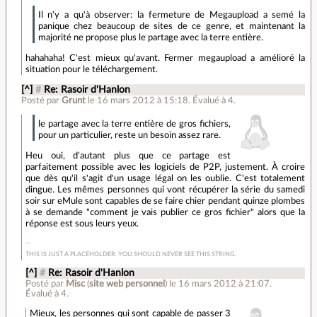
Il n'y a qu'à observer: la fermeture de Megaupload a semé la
panique chez beaucoup de sites de ce genre, et maintenant la
majorité ne propose plus le partage avec la terre entière.
hahahaha! C'est mieux qu'avant. Fermer megaupload a amélioré la
situation pour le téléchargement.
[^]
#
Re: Rasoir d'Hanlon
Posté par
Grunt
le 16 mars 2012 à 15:18
.
Évalué à
4
.
le partage avec la terre entière de gros fichiers,
pour un particulier, reste un besoin assez rare.
Heu oui, d'autant plus que ce partage est
parfaitement possible avec les logiciels de P2P, justement. À croire
que dès qu'il s'agit d'un usage légal on les oublie. C'est totalement
dingue. Les mêmes personnes qui vont récupérer la série du samedi
soir sur eMule sont capables de se faire chier pendant quinze plombes
à se demande "comment je vais publier ce gros fichier" alors que la
réponse est sous leurs yeux.
THIS IS JUST A PLACEHOLDER. YOU SHOULD NEVER SEE THIS STRING.
[^]
#
Re: Rasoir d'Hanlon
Posté par
Misc
(
site web personnel
)
le 16 mars 2012 à 21:07
.
Évalué à
4
.
Mieux, les personnes qui sont capable de passer 3