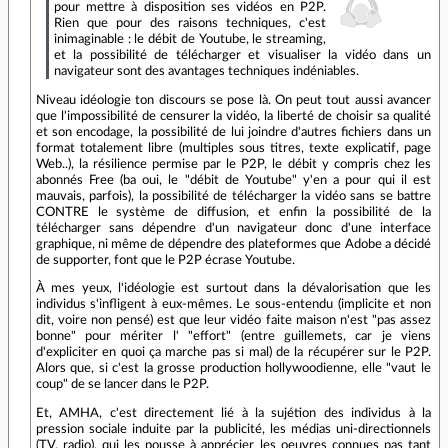
pour mettre à disposition ses vidéos en P2P.
Rien que pour des raisons techniques, c'est
inimaginable : le débit de Youtube, le streaming,
et la possibilité de télécharger et visualiser la vidéo dans un
navigateur sont des avantages techniques indéniables.
Niveau idéologie ton discours se pose là. On peut tout aussi avancer
que l'impossibilité de censurer la vidéo, la liberté de choisir sa qualité
et son encodage, la possibilité de lui joindre d'autres fichiers dans un
format totalement libre (multiples sous titres, texte explicatif, page
Web..), la résilience permise par le P2P, le débit y compris chez les
abonnés Free (ba oui, le "débit de Youtube" y'en a pour qui il est
mauvais, parfois), la possibilité de télécharger la vidéo sans se battre
CONTRE le système de diffusion, et enfin la possibilité de la
télécharger sans dépendre d'un navigateur donc d'une interface
graphique, ni même de dépendre des plateformes que Adobe a décidé
de supporter, font que le P2P écrase Youtube.
À mes yeux, l'idéologie est surtout dans la dévalorisation que les
individus s'infligent à eux-mêmes. Le sous-entendu (implicite et non
dit, voire non pensé) est que leur vidéo faite maison n'est "pas assez
bonne" pour mériter l' "effort" (entre guillemets, car je viens
d'expliciter en quoi ça marche pas si mal) de la récupérer sur le P2P.
Alors que, si c'est la grosse production hollywoodienne, elle "vaut le
coup" de se lancer dans le P2P.
Et, AMHA, c'est directement lié à la sujétion des individus à la
pression sociale induite par la publicité, les médias uni-directionnels
(TV, radio), qui les pousse à apprécier les oeuvres connues pas tant