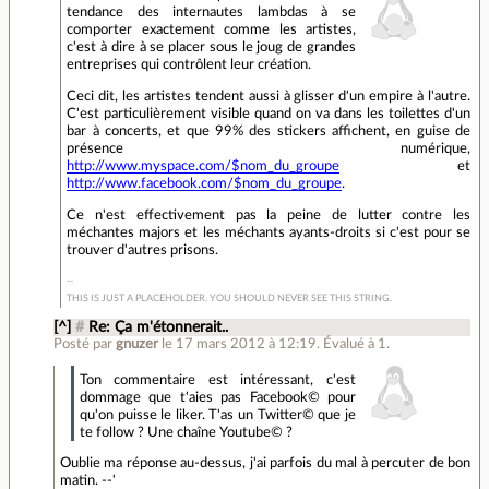
tendance des internautes lambdas à se
comporter exactement comme les artistes,
c'est à dire à se placer sous le joug de grandes
entreprises qui contrôlent leur création.
Ceci dit, les artistes tendent aussi à glisser d'un empire à l'autre.
C'est particulièrement visible quand on va dans les toilettes d'un
bar à concerts, et que 99% des stickers affichent, en guise de
présence numérique,
http://www.myspace.com/$nom_du_groupe
et
http://www.facebook.com/$nom_du_groupe
.
Ce n'est effectivement pas la peine de lutter contre les
méchantes majors et les méchants ayants-droits si c'est pour se
trouver d'autres prisons.
THIS IS JUST A PLACEHOLDER. YOU SHOULD NEVER SEE THIS STRING.
[^]
#
Re: Ça m'étonnerait..
Posté par
gnuzer
le 17 mars 2012 à 12:19
.
Évalué à
1
.
Ton commentaire est intéressant, c'est
dommage que t'aies pas Facebook© pour
qu'on puisse le liker. T'as un Twitter© que je
te follow ? Une chaîne Youtube© ?
Oublie ma réponse au-dessus, j'ai parfois du mal à percuter de bon
matin. --'