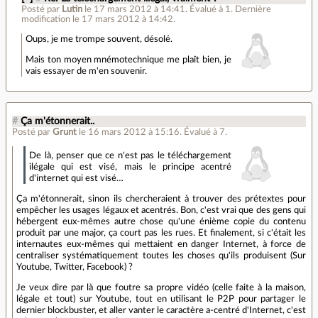
Posté par
Lutin
le 17 mars 2012 à 14:41
.
Évalué à
1
.
Dernière
modification le 17 mars 2012 à 14:42.
Oups, je me trompe souvent, désolé.
Mais ton moyen mnémotechnique me plaît bien, je
vais essayer de m'en souvenir.
#
Ça m'étonnerait..
Posté par
Grunt
le 16 mars 2012 à 15:16
.
Évalué à
7
.
De là, penser que ce n'est pas le téléchargement
ilégale qui est visé, mais le principe acentré
d'internet qui est visé…
Ça m'étonnerait, sinon ils chercheraient à trouver des prétextes pour
empêcher les usages légaux et acentrés. Bon, c'est vrai que des gens qui
hébergent eux-mêmes autre chose qu'une énième copie du contenu
produit par une major, ça court pas les rues. Et finalement, si c'était les
internautes eux-mêmes qui mettaient en danger Internet, à force de
centraliser systématiquement toutes les choses qu'ils produisent (Sur
Youtube, Twitter, Facebook) ?
Je veux dire par là que foutre sa propre vidéo (celle faite à la maison,
légale et tout) sur Youtube, tout en utilisant le P2P pour partager le
dernier blockbuster, et aller vanter le caractère a-centré d'Internet, c'est