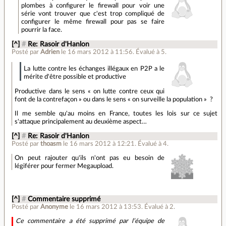
plombes à configurer le firewall pour voir une
série vont trouver que c'est trop compliqué de
configurer le même firewall pour pas se faire
pourrir la face.
[^]
#
Re: Rasoir d'Hanlon
Posté par
Adrien
le 16 mars 2012 à 11:56
.
Évalué à
5
.
La lutte contre les échanges illégaux en P2P a le
mérite d'être possible et productive
Productive dans le sens « on lutte contre ceux qui
font de la contrefaçon » ou dans le sens « on surveille la population » ?
Il me semble qu'au moins en France, toutes les lois sur ce sujet
s'attaque principalement au deuxième aspect…
[^]
#
Re: Rasoir d'Hanlon
Posté par
thoasm
le 16 mars 2012 à 12:21
.
Évalué à
4
.
On peut rajouter qu'ils n'ont pas eu besoin de
légiférer pour fermer Megaupload.
[^]
#
Commentaire supprimé
Posté par
Anonyme
le 16 mars 2012 à 13:53
.
Évalué à
2
.
Ce commentaire a été supprimé par l’équipe de