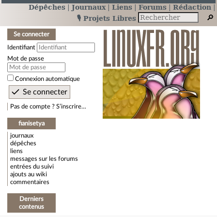
Dépêches
Journaux
Liens
Forums
Rédaction
🎙️ Projets Libres
Se connecter
Identifiant
Mot de passe
Connexion automatique
Pas de compte ? S’inscrire…
fianisetya
journaux
dépêches
liens
messages sur les forums
entrées du suivi
ajouts au wiki
commentaires
Derniers
contenus