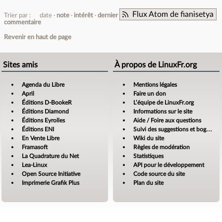
Flux Atom de fianisetya
Trier par :
date
note
intérêt
dernier
commentaire
Revenir en haut de page
Sites amis
À propos de LinuxFr.org
Agenda du Libre
Mentions légales
April
Faire un don
Éditions D-BookeR
L’équipe de LinuxFr.org
Éditions Diamond
Informations sur le site
Éditions Eyrolles
Aide / Foire aux questions
Éditions ENI
Suivi des suggestions et bogues
En Vente Libre
Wiki du site
Framasoft
Règles de modération
La Quadrature du Net
Statistiques
Lea-Linux
API pour le développement
Open Source Initiative
Code source du site
Imprimerie Grafik Plus
Plan du site