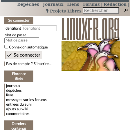
Dépêches
Journaux
Liens
Forums
Rédaction
🎙️ Projets Libres
Se connecter
Identifiant
Mot de passe
Connexion automatique
Pas de compte ? S’inscrire…
Florence
Birée
journaux
dépêches
liens
messages sur les forums
entrées du suivi
ajouts au wiki
commentaires
Derniers
contenus