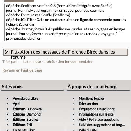
dépêche
Seafform version 0.6 (formulaires intégrés avec Seafile)
journal
RemindAt : programmer un rappel pour ses courriels
dépêche
Formulaires Seafile (Seafform)
dépêche
iCalFilter 0.1 : un couteau suisse en ligne de commande pour les
fichiers iCalendar
dépêche
Journey2web 0.4 : publier ses randos et ses voyages en images
journal
Journey2web : un script pour publier ses randos / voyages /
promenades du chien
Flux Atom des messages de Florence Birée dans les
forums
Trier par :
date
note
intérêt
dernier commentaire
Revenir en haut de page
Sites amis
À propos de LinuxFr.org
Agenda du Libre
Mentions légales
April
Faire un don
Éditions D-BookeR
L’équipe de LinuxFr.org
Éditions Diamond
Informations sur le site
Éditions Eyrolles
Aide / Foire aux questions
Éditions ENI
Suivi des suggestions et bogues
En Vente Libre
Wiki du site